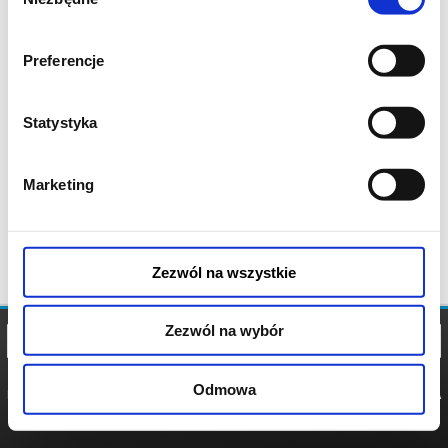
zgody
Preferencje
Statystyka
Marketing
Zezwól na wszystkie
Zezwól na wybór
Odmowa
REGULAMIN
POLITYKA
POLITYKA
COOKIES
PRYWATNOŚCI