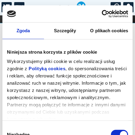
...
KONCERTY
KINO
TEATR
KABARET I
FILHARMONIA
OPERA I BALET
Kino CAMERIMAGE
Zgoda
Szczegóły
O plikach cookies
STAND-UP
Rynek Nowomiejski 28, 87-100 Toruń
DLA DZIECI
ONLINE
KARNETY
Niniejsza strona korzysta z plików cookie
Repertuar
zmień
Wykorzystujemy pliki cookie w celu realizacji usług
zgodnie z
Polityką cookies
, do spersonalizowania treści
i reklam, aby oferować funkcje społecznościowe i
analizować ruch w naszej witrynie. Informacje o tym, jak
Brak wydarzeń
korzystasz z naszej witryny, udostępniamy partnerom
społecznościowym, reklamowym i analitycznym.
Partnerzy mogą połączyć te informacje z innymi danymi
otrzymanymi od Ciebie lub uzyskanymi podczas
korzystania z ich usług.
Wybór
Niezbędne