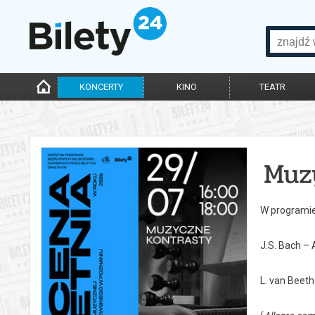
KONCERTY
KINO
TEATR
Muz
W programie
J.S. Bach – 
L. van Beet