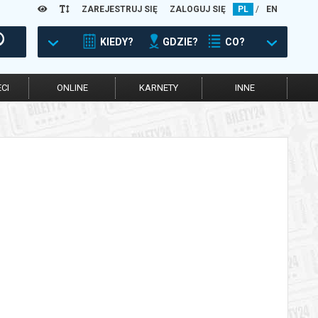
ZAREJESTRUJ SIĘ
ZALOGUJ SIĘ
PL
/
EN
KIEDY?
GDZIE?
CO?
CI
ONLINE
KARNETY
INNE