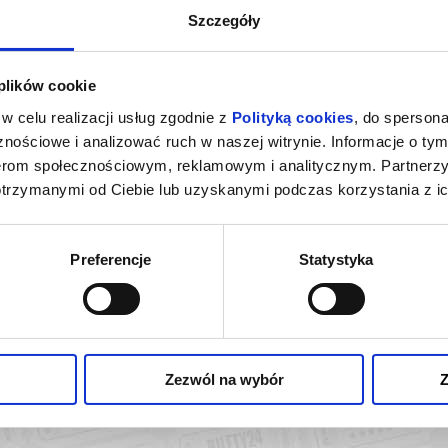
Poznaniu
janek – organy
Szczegóły
dniewicz – słowo o muzyce
 plików cookie
w celu realizacji usług zgodnie z
Polityką cookies
, do spersona
zakupy w Bilety24. W przypadku odwołania wydarzenia, gwarantujemy
nościowe i analizować ruch w naszej witrynie. Informacje o tym
a adres e-mail, podany podczas zakupu.
nerom społecznościowym, reklamowym i analitycznym. Partnerz
otrzymanymi od Ciebie lub uzyskanymi podczas korzystania z ic
Preferencje
Statystyka
 RECITAL
NOWY
oznań
kup bilet
Zezwól na wybór
Z