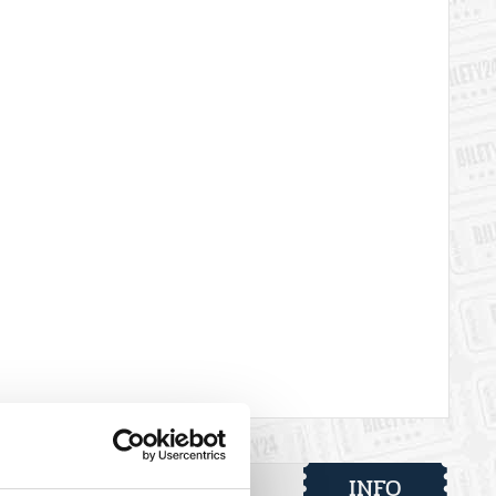
INFO
nej w