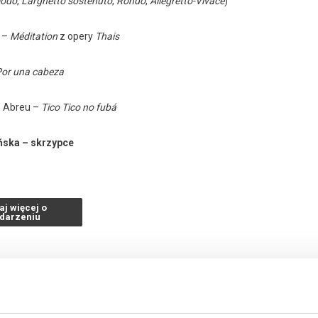
modo
,
Larghetto sostenuto
,
Rondo
,
Allegretto-Vivace
)
 –
Méditation
z opery
Thais
or una cabeza
e Abreu –
Tico Tico no fubá
ńska – skrzypce
k – wiolonczela
aj więcej o
darzeniu
Preludium D-dur
BWV 532
 – Improwizacje organowe w różnych stylach i formach
Aula Nova Akademii Muzycz
026 , g. 16:00
(środa)