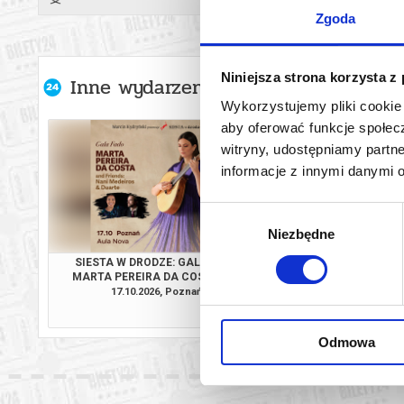
Hubert Tro
Zgoda
Teresa Bro
Niniejsza strona korzysta z
Inne wydarzenia organizatora
*******
Wykorzystujemy pliki cookie 
Bezpieczne 
aby oferować funkcje społecz
wysyłanym n
witryny, udostępniamy part
informacje z innymi danymi 
Wybór
Niezbędne
zgody
SIESTA W DRODZE: GALA FADO.
CHARYTATYWNY
MARTA PEREIRA DA COSTA AND
FORTEPIA
FRIENDS: NANI MEDEIROS & DUARTE
17.10.2026, Poznań
08.12.2026, P
kup bilet
Odmowa