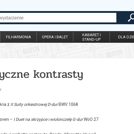
KABARET I
FILHARMONIA
OPERA I BALET
DLA DZIE
STAND-UP
yczne kontrasty
:
Aria z
II Suity orkiestrowej D-dur
BWV 1068
hoven –
I Duet na skrzypce i wiolonczelę G-dur
WoO 27