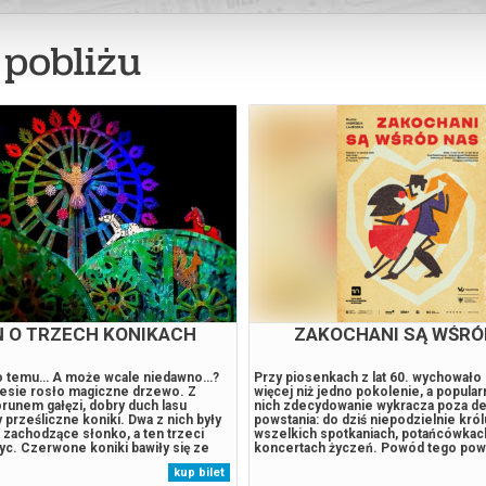
pobliżu
NEK DLA DZIECI: PUCIO
I DLATEGO NIE MASZ
KOCHA ZWIERZAKI
do kin! Tym razem obok rodziny Pucia
Hindi Brooks PO CO SĄ MATKI? Przek
ach wystąpią pies Funio, kot Mimi
Woźniak Reżyseria: Anna Gryszkówna
ajna zwierzaków. Przygotujcie się na
i kostiumy: Lidia Stachowska Obsada
chu, wakacyjnych przygód i
Małgorzata Łodej-Stachowiak Krótka i
ruszeń! U Pucia jak zwykle dużo się
nie rozmawiać z własną matką/córką*
a wakacje u dziadków na wsi i sadzi
między matką a córką to nieskończo
ze drzewo, a podczas spaceru w
oczekiwań i wymagań, presji i wsparci
kup bilet
 Misią na misję ratunkową, by
pozostawianych bez odpowiedzi, pret