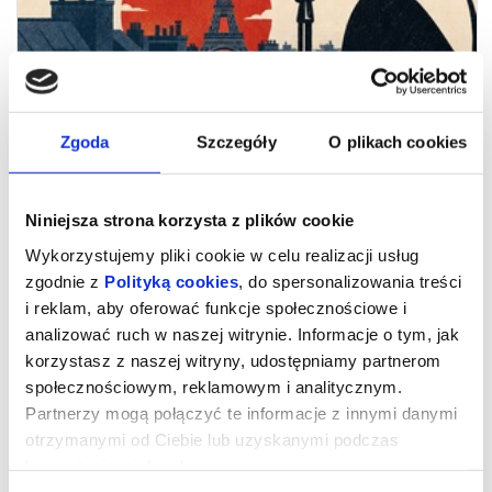
Zgoda
Szczegóły
O plikach cookies
Niniejsza strona korzysta z plików cookie
Wykorzystujemy pliki cookie w celu realizacji usług
zgodnie z
Polityką cookies
, do spersonalizowania treści
Pod dachami Paryża – część 2 -
i reklam, aby oferować funkcje społecznościowe i
IMPREZA KONTRAHENTA
analizować ruch w naszej witrynie. Informacje o tym, jak
ZEWNĘTRZNEGO
korzystasz z naszej witryny, udostępniamy partnerom
społecznościowym, reklamowym i analitycznym.
Partnerzy mogą połączyć te informacje z innymi danymi
IMPREZA KONTRAHENTA ZEWNĘTRZNEGO
otrzymanymi od Ciebie lub uzyskanymi podczas
Pod dachami Paryża – część 2
korzystania z ich usług.