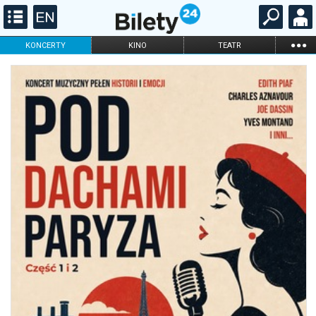
...
KONCERTY
KINO
TEATR
KABARET I
FILHARMONIA
OPERA I BALET
STAND-UP
DLA DZIECI
ONLINE
KARNETY