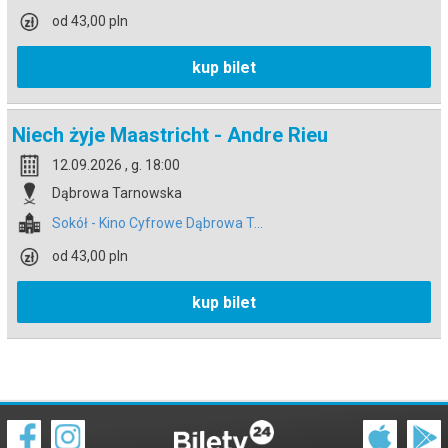
od 43,00 pln
kup bilet
Niech żyje Maastricht - Andre Rieu
12.09.2026 , g. 18:00
Dąbrowa Tarnowska
Sokół - Kino Cyfrowe Dąbrowa T...
od 43,00 pln
kup bilet