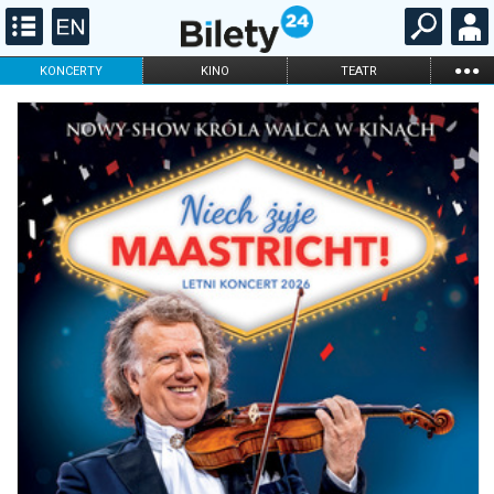
...
KONCERTY
KINO
TEATR
KABARET I
FILHARMONIA
OPERA I BALET
STAND-UP
DLA DZIECI
ONLINE
KARNETY