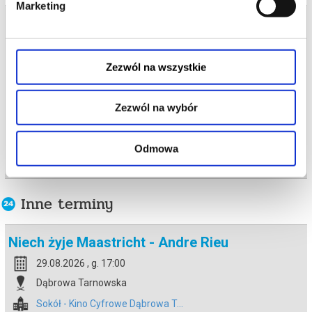
Marketing
*******
Bilety na termin:
Bezpieczne zakupy w Bilety24. W przypadku odwołania
22.08.2026 , g. 18:00 (sobota)
wydarzenia, gwarantujemy automatyczny zwrot środków
potwierdzony komunikatem wysyłanym na adres e-mail, podany
22.08.2026 , g. 18:00
podczas zakupu.
Zezwól na wszystkie
Dąbrowa Tarnowska
Sokół - Kino Cyfrowe Dąbrowa T...
Zezwól na wybór
od 43,00 pln
Odmowa
kup bilet
Inne terminy
Niech żyje Maastricht - Andre Rieu
29.08.2026 , g. 17:00
Dąbrowa Tarnowska
Sokół - Kino Cyfrowe Dąbrowa T...