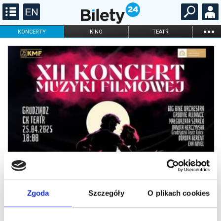
...
KONCERTY
KINO
TEATR
KABARET I
FILHARMONIA
OPERA I BALET
STAND-UP
DLA DZIECI
ONLINE
KARNETY
Zgoda
Szczegóły
O plikach cookies
XII KONCERT MUZYKI FILMOWEJ