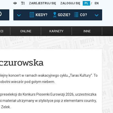
ZAREJESTRUJ SIĘ
ZALOGUJ SIĘ
PL
/
EN
KIEDY?
GDZIE?
CO?
CI
ONLINE
KARNETY
INNE
czurowska
lejny koncert w ramach wakacyjnego cyklu „Taras Kultury”. To
 sobotni wieczór pod gołym niebem.
preselekcji do Konkurs Piosenki Eurowizji 2026, uczestniczka
i materiał utrzymany w stylistyce pop z elementami country,
 Zelek.