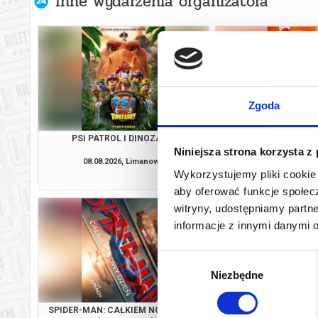
Inne wydarzenia organizatora
Zgoda
PSI PATROL I DINOZAURY
MINIONKI I ST
Niniejsza strona korzysta z
08.08.2026, Limanowa
08.08.2026, Li
Wykorzystujemy pliki cookie 
kup bilet
aby oferować funkcje społecz
witryny, udostępniamy part
informacje z innymi danymi 
Wybór
Niezbędne
zgody
SPIDER-MAN: CAŁKIEM NOWY DZIEŃ
ICE CREAM