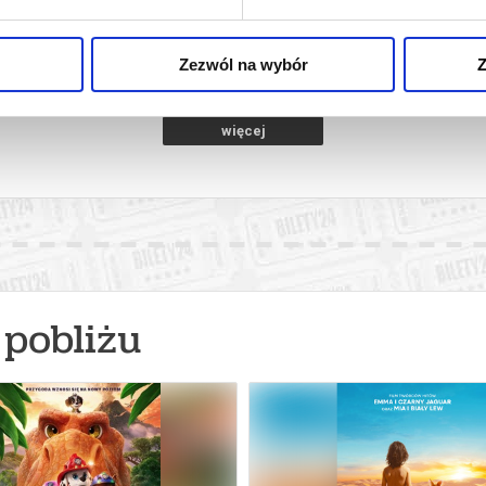
manowa
09.08.2026, Limanowa
09.08
kup bilet
kup bilet
Zezwól na wybór
Z
więcej
pobliżu