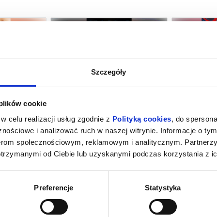
Szczegóły
RASZYDŁA
ODYSEJA
SPIDER-MAN
(
 plików cookie
manowa
08.08.2026, Limanowa
08.08
w celu realizacji usług zgodnie z
Polityką cookies
, do spersona
kup bilet
kup bilet
nościowe i analizować ruch w naszej witrynie. Informacje o tym
nerom społecznościowym, reklamowym i analitycznym. Partnerz
otrzymanymi od Ciebie lub uzyskanymi podczas korzystania z ic
Preferencje
Statystyka
 MAN
PSI PATROL I DINOZAURY
MINION