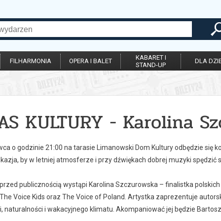
KABARET I
FILHARMONIA
OPERA I BALET
DLA DZIE
STAND-UP
AS KULTURY - Karolina Sz
ca o godzinie 21:00 na tarasie Limanowski Dom Kultury odbędzie się ko
kazja, by w letniej atmosferze i przy dźwiękach dobrej muzyki spędzić
zed publicznością wystąpi Karolina Szczurowska – finalistka polskich 
he Voice Kids oraz The Voice of Poland. Artystka zaprezentuje autorsk
, naturalności i wakacyjnego klimatu. Akompaniować jej będzie Bartosz