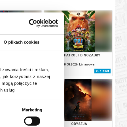
O plikach cookies
: CAŁKIEM NOWY DZIEŃ
PSI PATROL I DINOZAURY
2D NAPISY)
.2026, Limanowa
08.08.2026, Limanowa
lizowania treści i reklam,
kup bilet
kup bilet
, jak korzystasz z naszej
y mogą połączyć te
h usług.
Marketing
KI I STRASZYDŁA
ODYSEJA