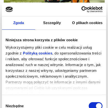
Zgoda
Szczegóły
O plikach cookies
Niniejsza strona korzysta z plików cookie
Wykorzystujemy pliki cookie w celu realizacji usług
Akademicki Zespół Tańca
zgodnie z
Polityką cookies
, do spersonalizowania treści
Politechniki Śląskiej „Dąbrowiacy” z
i reklam, aby oferować funkcje społecznościowe i
radością zaprasza na Koncert
analizować ruch w naszej witrynie. Informacje o tym, jak
Wiosenny!
korzystasz z naszej witryny, udostępniamy partnerom
społecznościowym, reklamowym i analitycznym.
Partnerzy mogą połączyć te informacje z innymi danymi
Akademicki Zespół Tańca Politechniki Śląskiej „Dąbrowiacy” z
otrzymanymi od Ciebie lub uzyskanymi podczas
radością zaprasza na Koncert Wiosenny!
Podczas muzyczno-tanecznej podróży przez różne zakątki
korzystania z ich usług.
Polski odkryjemy barwne obrzędy i zwyczaje towarzyszące
pożegnaniu zimy oraz budzeniu przyrody do życia. Dowiecie
Wybór
się, gdzie wędrowano z Marzanką i Marzyniokiem, gdzie
witano „nowe latko”, czym były fakle oraz kiedy obchodzono
Niezbędne
zgody