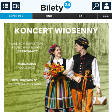
...
KONCERTY
KINO
TEATR
KABARET I
FILHARMONIA
OPERA I BALET
STAND-UP
DLA DZIECI
ONLINE
KARNETY