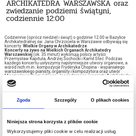
ARCHIKATEDRA WARSZAWSKA oraz
zwiedzanie podziemi świątyni,
codziennie 12:00
Codziennie (oprócz niedziel i świąt) o godzinie 12.00 w Bazylice
Archikatedralnej św. Jana Chrzciciela w Warszawie odbywają się
koncerty:
Wielkie Organy w Archikatedrze
.
Koncerty na żywo na Wielkich Organach Archikatedry
Warszawskiej
(ok. 35 minut) wykonują polscy artyści:
Przemysław Kapituła, Andrzej Sochocki i Kamil Steć. Podczas
każdego koncertu usłyszymy najsłynniejsze utwory organowe, a
wśród nich m.in.: kompozycje Fryderyka Chopina - wspaniałego
warszawskiego pianisty, organisty i kompozytora oraz utwór
Mieczysława Surzyńskiego - legendarnego organisty Archikatedry
Warszawskiej za życia zwanego "polskim Bachem". Wirtuozi
występują w strojach z epoki romantycznej. Archikatedralne
organy postały w 1987 roku. Są wielkie, słynne i wspaniałe -
posiadają 4301 piszczałek, trzy klawiatury do grania rękami i jedną
klawiaturę do grania nogami. Największa piszczałka organów
Zgoda
Szczegóły
O plikach cookies
waży ok. 100 kg. Dźwięk organów jest orkiestrowy, soczysty i
indywidualny. Artyści koncertują wirtuozowsko, emocjonalnie,
porywająco, na najwyższym poziomie artystycznym. Dlatego
warto ich posłuchać.
Po każdym koncercie publiczność zwiedza podziemia i
Niniejsza strona korzysta z plików cookie
grobowce Archikatedry
(ok. 15 minut).
Podziemia świątyni tak jak cała Archikatedra są niezwykłe.
Zwiedzając je stajemy twarzą w twarz z historią Polski.
Wykorzystujemy pliki cookie w celu realizacji usług
Spoczywają w nich m.in: książęta mazowieccy z rodu Piastów, Król