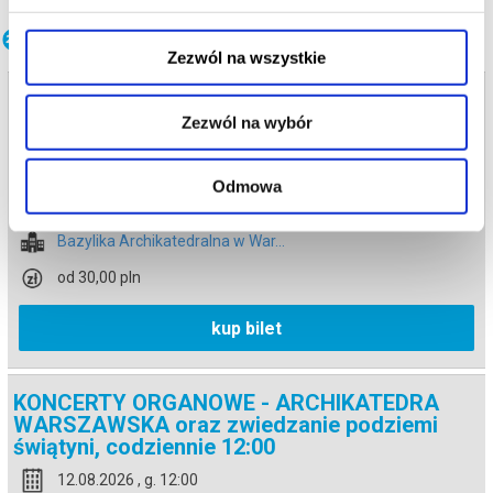
wydarzenia, gwarantujemy automatyczny zwrot środków
potwierdzony komunikatem wysyłanym na adres e-mail, podany
Inne terminy
podczas zakupu.
Zezwól na wszystkie
KONCERTY ORGANOWE - ARCHIKATEDRA
WARSZAWSKA oraz zwiedzanie podziemi
Zezwól na wybór
świątyni, codziennie 12:00
11.08.2026 , g. 12:00
Odmowa
Warszawa
Bazylika Archikatedralna w War...
od 30,00 pln
kup bilet
KONCERTY ORGANOWE - ARCHIKATEDRA
WARSZAWSKA oraz zwiedzanie podziemi
świątyni, codziennie 12:00
12.08.2026 , g. 12:00