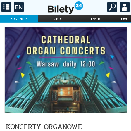
...
KONCERTY
KINO
TEATR
KABARET I
FILHARMONIA
OPERA I BALET
STAND-UP
DLA DZIECI
ONLINE
KARNETY
KONCERTY ORGANOWE -