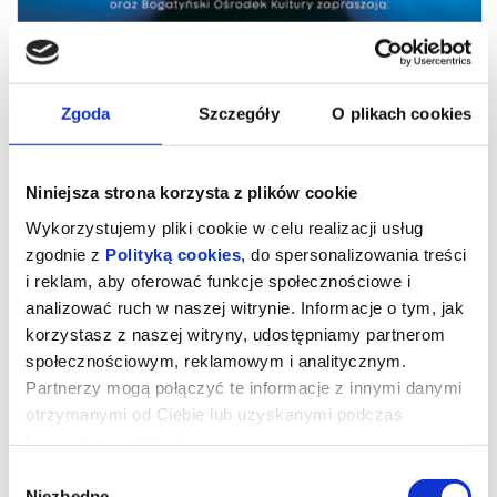
Zgoda
Szczegóły
O plikach cookies
Niniejsza strona korzysta z plików cookie
Wykorzystujemy pliki cookie w celu realizacji usług
zgodnie z
Polityką cookies
, do spersonalizowania treści
i reklam, aby oferować funkcje społecznościowe i
Szymon Justyński „Last Romantic
analizować ruch w naszej witrynie. Informacje o tym, jak
Warrior”
korzystasz z naszej witryny, udostępniamy partnerom
społecznościowym, reklamowym i analitycznym.
Partnerzy mogą połączyć te informacje z innymi danymi
Burmistrz Miasta i Gminy Bogatynia Wojciech Dobrołowicz oraz
otrzymanymi od Ciebie lub uzyskanymi podczas
Bogatyński Ośrodek Kultury zapraszają na koncert
korzystania z ich usług.
Szymon Justyński „Last Romantic Warrior”
Wybór
15 maja 2026
Niezbędne