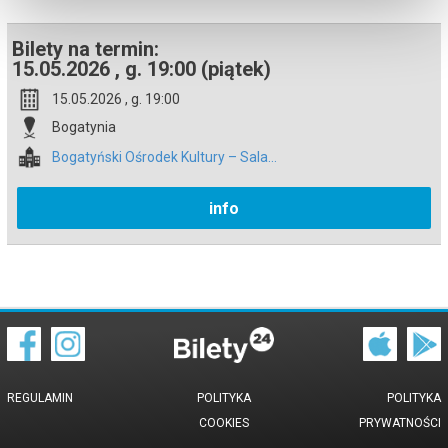
*******
Bilety na termin:
Bezpieczne zakupy w Bilety24. W przypadku odwołania
wydarzenia, gwarantujemy automatyczny zwrot środków
15.05.2026 , g. 19:00 (piątek)
potwierdzony komunikatem wysyłanym na adres e-mail, podany
podczas zakupu.
15.05.2026 , g. 19:00
Bogatynia
Bogatyński Ośrodek Kultury – Sala...
info
REGULAMIN
POLITYKA
POLITYKA
COOKIES
PRYWATNOŚCI