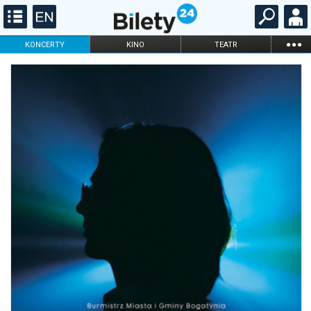
...
KONCERTY
KINO
TEATR
KABARET I
FILHARMONIA
OPERA I BALET
STAND-UP
DLA DZIECI
ONLINE
KARNETY