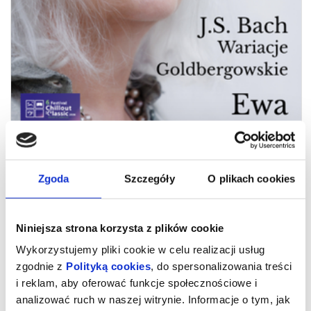
Zgoda
Szczegóły
O plikach cookies
Ewa Pobłocka. Jan Sebastian Bach -
Wariacje Goldbergowskie
Niniejsza strona korzysta z plików cookie
Wykorzystujemy pliki cookie w celu realizacji usług
Zapraszamy wszystkich miłośników muzyki fortepianowej, Jana
zgodnie z
Polityką cookies
, do spersonalizowania treści
Sebastiana Bacha oraz Ewy Pobłockiej na wyjątkowy koncert.
i reklam, aby oferować funkcje społecznościowe i
Wariacje Goldbergowskie w wykonaniu Laureatki X
Międzynarodowego Konkursu Pianistycznego im. Fryderyka
analizować ruch w naszej witrynie. Informacje o tym, jak
Chopina. Wyjątkowości koncertu doda ciemność, która będzie