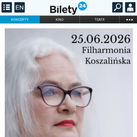
...
KONCERTY
KINO
TEATR
KABARET I
FILHARMONIA
OPERA I BALET
STAND-UP
DLA DZIECI
ONLINE
KARNETY