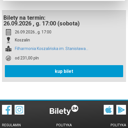
*******
Bezpieczne zakupy w Bilety24. W przypadku odwołania
wydarzenia, gwarantujemy automatyczny zwrot środków
Bilety na termin:
potwierdzony komunikatem wysyłanym na adres e-mail, podany
podczas zakupu.
26.09.2026 , g. 17:00 (sobota)
26.09.2026 , g. 17:00
Koszalin
Filharmonia Koszalińska im. Stanisława...
od 231,00 pln
kup bilet
REGULAMIN
POLITYKA
POLITYKA