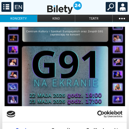
...
KONCERTY
KINO
TEATR
KABARET I
FILHARMONIA
OPERA I BALET
STAND-UP
DLA DZIECI
ONLINE
KARNETY