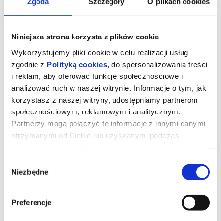
Zgoda
Szczegóły
O plikach cookies
Niniejsza strona korzysta z plików cookie
Wykorzystujemy pliki cookie w celu realizacji usług
zgodnie z
Polityką cookies
, do spersonalizowania treści
i reklam, aby oferować funkcje społecznościowe i
analizować ruch w naszej witrynie. Informacje o tym, jak
korzystasz z naszej witryny, udostępniamy partnerom
społecznościowym, reklamowym i analitycznym.
Partnerzy mogą połączyć te informacje z innymi danymi
G91 NA EKRANIE
otrzymanymi od Ciebie lub uzyskanymi podczas
korzystania z ich usług.
Wybór
Koncert zespołu G91
Niezbędne
zgody
G91 NA EKRANIE
występują
Nikodem Bańburski, Marcel Bluwas, Michał Bielenis, Leon Budzyła,
Arkadiusz Garbacewicz, Zuzanna Grędecka, Julita Hołuj, Lena
Preferencje
Głuszczak, Oliwia Jabłońska, Zofia Materko, Karina Mazik, Pola
Nosowska, Emilia Organiszczak, Anna Pakos, Paweł Rybak,
Izabela Ryblewska, Adrian Słodziński,Weronika Siczewska, Blanka