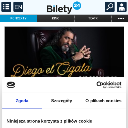
...
KONCERTY
KINO
TEATR
KABARET I
FILHARMONIA
OPERA I BALET
STAND-UP
DLA DZIECI
ONLINE
KARNETY
DIEGO EL CIGALA - Obras Maestras
Zgoda
Szczegóły
O plikach cookies
DIEGO EL CIGALA
Niniejsza strona korzysta z plików cookie
Obras Maestras