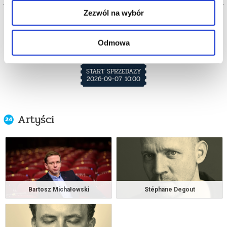
Zezwól na wybór
Warszawa
10.10.2026 - 22.05.2027
Filharmonia Narodowa w Warszawie
Odmowa
od 519,75 pln
START SPRZEDAŻY
2026-09-07 10:00
Artyści
Bartosz Michałowski
Stéphane Degout