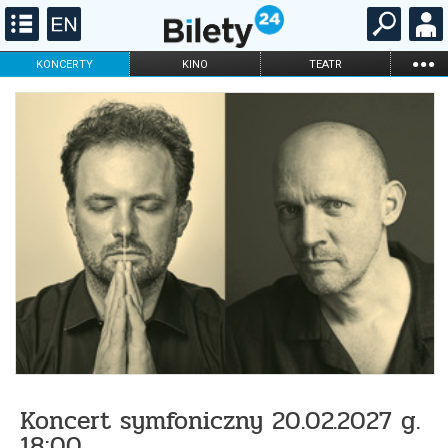
...
KONCERTY
KINO
TEATR
KABARET I
FILHARMONIA
OPERA I BALET
STAND-UP
DLA DZIECI
ONLINE
KARNETY
Koncert symfoniczny 20.02.2027 g.
18:00