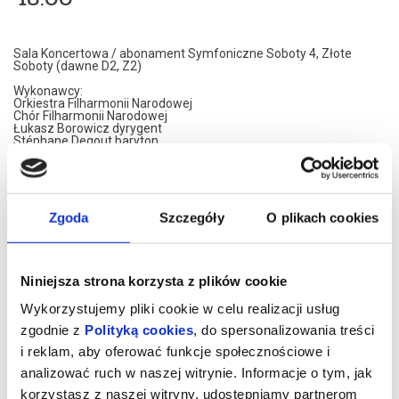
Sala Koncertowa / abonament Symfoniczne Soboty 4, Złote
Soboty (dawne D2, Z2)
Wykonawcy:
Orkiestra Filharmonii Narodowej
Chór Filharmonii Narodowej
Łukasz Borowicz dyrygent
Stéphane Degout baryton
Bartosz Michałowski przygotowanie chóru
Program:
Hector Berlioz
Tristia op. 18 [18']
Hector Berlioz
Zgoda
Szczegóły
O plikach cookies
Les nuits d’été op. 7 [30']
... przerwa [20']
Hector Berlioz
Uwertura Karnawał rzymski op. 9 [8']
Francis Poulenc
Niniejsza strona korzysta z plików cookie
Muzyka do baletu Les biches [34']
Wykorzystujemy pliki cookie w celu realizacji usług
Zamiłowanie Hectora Berlioza do teatru i wrażliwość na poezję
były powszechnie znane. Tristia (dosłownie Żale) op. 18 na chór i
zgodnie z
Polityką cookies
, do spersonalizowania treści
orkiestrę, choć swym tytułem nawiązujące do zbioru elegii
i reklam, aby oferować funkcje społecznościowe i
Owidiusza, w rzeczywistości odwołują się do dzieł literackich
innych autorów. Zostały zarazem potraktowane przez
analizować ruch w naszej witrynie. Informacje o tym, jak
kompozytora jako muzyczne kartki z pamiętnika. Zbiór otwiera
Medytacja religijna do słów wiersza Thomasa Moore’a, przy której
korzystasz z naszej witryny, udostępniamy partnerom