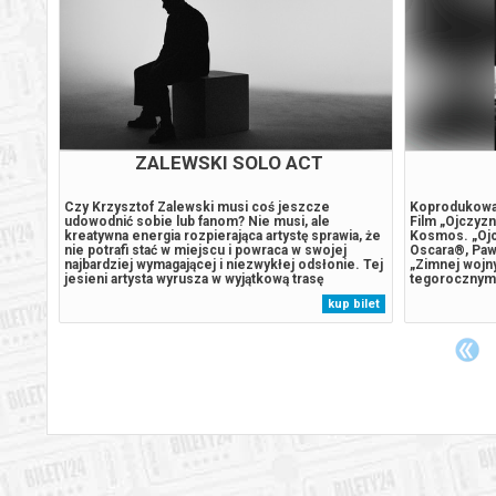
 JAK
ZALEWSKI SOLO ACT
Czy Krzysztof Zalewski musi coś jeszcze
Koprodukowan
zez
udowodnić sobie lub fanom? Nie musi, ale
Film „Ojczyzn
ycia.
kreatywna energia rozpierająca artystę sprawia, że
Kosmos. „Ojcz
ca do
nie potrafi stać w miejscu i powraca w swojej
Oscara®, Pawł
najbardziej wymagającej i niezwykłej odsłonie. Tej
„Zimnej wojny
leko
jesieni artysta wyrusza w wyjątkową trasę
tegorocznym 
syjny i
koncertową Solo Act, udowadniając, że jeden
Filmowym w C
 bilet
kup bilet
człowiek na scenie potrafi wykrzesać energię,
Pawlikowskie
której pozazdrościłby niejeden wieloosobowy...
nagrodzony z
spektakularn