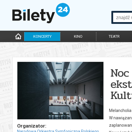
KONCERTY
KINO
TEATR
Noc
eks
Kult
Melancholia
W nawiązani
Organizator:
zaplanowany
Narodowa Orkiestra Symfoniczna Polskiego