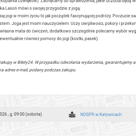
Kopalnia Dźwięków). Zachęcamy do sprawdzenia, jakie uczucia będą W
ka Lasoń mówi o swojej przygodzie z jogą:
się jogi w moim życiu to jak początek fascynującej podróży. Poczucie sw
stem. Joga jest moim nauczycielem. Uczy cierpliwości, pokory i przeko
własna mata do ćwiczeń, dodatkowo szczególnie polecamy wybór wygodn
ewentualnie również pomocy do jogi (kostki, pasek).
zakupy w Bilety24. W przypadku odwołania wydarzenia, gwarantujemy
a adres e-mail, podany podczas zakupu.
026 , g. 09:00
(sobota)
NOSPR w Katowicach