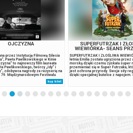
OJCZYZNA
SUPERFUTRZAK I ZŁO
WIEWIÓRKA- SEANS PR
SENSORYCZNIE
a przez Instytucję Filmową Silesia
SUPERFUTRZAK I ZŁOŚLIWA WIEWIÓ
a”, Pawła Pawlikowskiego w Kinie
letnia Emilia została ugryziona przez
yzna” to najnowszy film laureata
morską dzięki czemu zyskała super
a Pawlikowskiego, twórcy „Idy” i
przemieniać się w Super Futrzaka, kt
”, zdobywca nagrody za reżyserię na
jest ochrona przyrody. Swoje siły re
79. Międzynarodowym Festiwalu
dzięki specjalnej butelce z napojem. 
annes. Poprzedni film
wpada ona w niepowołane ręce i jej 
kup bilet
go, „Zimna wojna”, również
zagrożone. Emilia będzie musiała nau
a reżyserię w Cannes, oprócz
sobie radzić bez magii. Szybko przeko
ego...