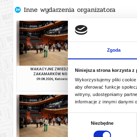
Inne wydarzenia organizatora
Zgoda
WAKACYJNE ZWIEDZANIE
WAKACYJNE ZW
Niniejsza strona korzysta z
ZAKAMARKÓW NOSPR
ZAKAMARKÓW
09.08.2026, Katowice
14.08.2026, Ka
Wykorzystujemy pliki cookie 
info
aby oferować funkcje społecz
witryny, udostępniamy part
informacje z innymi danymi 
Wybór
Niezbędne
zgody