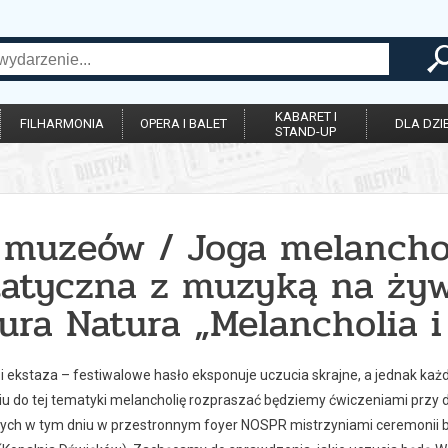
KABARET I
FILHARMONIA
OPERA I BALET
DLA DZIE
STAND-UP
 muzeów / Joga melanchol
tatyczna z muzyką na żyw
ura Natura „Melancholia i
 i ekstaza – festiwalowe hasło eksponuje uczucia skrajne, a jednak k
u do tej tematyki melancholię rozpraszać będziemy ćwiczeniami przy 
ch w tym dniu w przestronnym foyer NOSPR mistrzyniami ceremonii bę