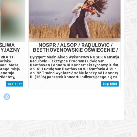
ŚLIWA
NOSPR / ALSOP / RADULOVIĆ /
ZYJAZNY
BEETHOVENOWSKIE OŚWIECENIE /
S2 /
RKA 11-
Dyrygent Marin Alsop Wykonawcy NOSPR Nemanja
Lucius
 świnkę
Radulovic – skrzypce Program Ludwig van
kilkud
 moc. Może
Beethoven Leonora III Koncert skrzypcowy D-dur
wiedeń
órego misją
op. 61 Ludwig van Beethoven VII Symfonia A-dur
tak lu
generuje
op. 92 Trudno wyobrazić sobie lepszy od Leonory
mapie 
Niestety,
III (1806) początek koncertu odbywającego się na
aspekt
moce są
tydzień przed dwusetną rocznicą śmierci
szczeg
kup bilet
kup bilet
czyć się
Beethovena. Najpotężniejsza z uwertur do Fidelia
hotel 
na się, że...
ilustruje najważniejszą w tej operze...
który 