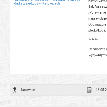
Kawończyk (
Radia z siedzibą w Katowicach
Tak Agniesz
„Pojawienie 
naprawdę je
Obowiązuje 
pledu/koca, 
*******
Bezpieczne 
wysyłanym n
Katowice
16.05.2