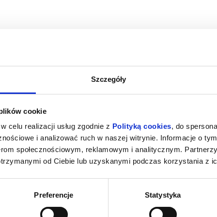
Szczegóły
IEDZANIE
WAKACYJNE ZWIEDZANIE
WAKACY
 plików cookie
 NOSPR
ZAKAMARKÓW NOSPR
ZAKA
towice
15.08.2026, Katowice
16.08
w celu realizacji usług zgodnie z
Polityką cookies
, do spersona
info
kup bilet
nościowe i analizować ruch w naszej witrynie. Informacje o tym
nerom społecznościowym, reklamowym i analitycznym. Partnerz
otrzymanymi od Ciebie lub uzyskanymi podczas korzystania z ic
Preferencje
Statystyka