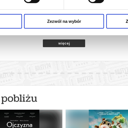
IEDZANIE
WAKACYJNE ZWIEDZANIE
WAKACY
 NOSPR
ZAKAMARKÓW NOSPR
ZAKA
towice
20.08.2026, Katowice
21.08
Zezwól na wybór
Z
info
kup bilet
więcej
pobliżu