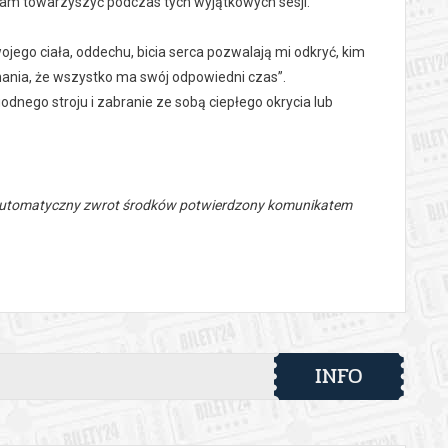
am towarzyszyć podczas tych wyjątkowych sesji.
ojego ciała, oddechu, bicia serca pozwalają mi odkryć, kim
nania, że wszystko ma swój odpowiedni czas”.
ego stroju i zabranie ze sobą ciepłego okrycia lub
 automatyczny zwrot środków potwierdzony komunikatem
INFO