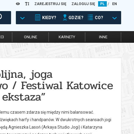
ZAREJESTRUJ SIĘ
ZALOGUJ SIĘ
PL
/
EN
KIEDY?
GDZIE?
CO?
CI
ONLINE
KARNETY
INNE
ijna, joga
o / Festiwal Katowice
 ekstaza”
ażdemu czasem zdarza się między nimi balansować.
dźwiękach harfy i handpanów. W dwukrotnych seansach jogi
dą Agnieszka Lasoń (Arkaya Studio Jogi) i Katarzyna