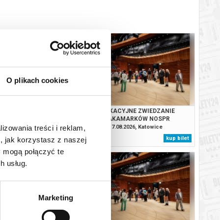
O plikach cookies
JNE ZWIEDZANIE
WAKACYJNE ZWIEDZANIE
MARKÓW NOSPR
ZAKAMARKÓW NOSPR
.2026, Katowice
17.08.2026, Katowice
lizowania treści i reklam,
kup bilet
kup bilet
, jak korzystasz z naszej
y mogą połączyć te
h usług.
Marketing