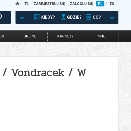
ZAREJESTRUJ SIĘ
ZALOGUJ SIĘ
PL
/
EN
KIEDY?
GDZIE?
CO?
CI
ONLINE
KARNETY
INNE
 / Vondracek / W