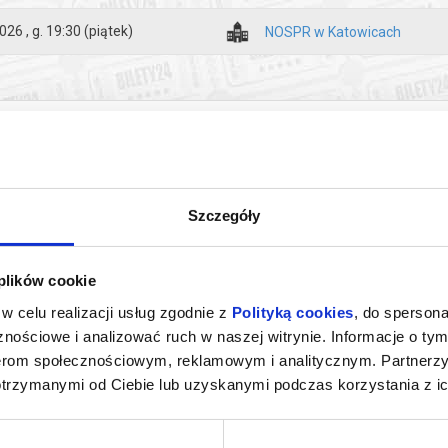
symfonicznym Don Juan (1888), słusznie uznanym za manifest indywidu
026 , g. 19:30
(piątek)
NOSPR w Katowicach
 oszustem, ile bohaterem tragicznym: bezskutecznie szuka kobiety ideal
 rozczarowania, wybiera śmierć.
ert Schumann poszukiwał muzyki, która byłaby jak najdalsza od wszystk
 fortepianowym a-moll z pewnością tak. Nie ma w nim niczego efekciars
e melodyczne, ekstatyczna radość przedzielona momentami mrocznymi – 
 grywanych dzieł swojego gatunku.
Szczegóły
ejczuk
 plików cookie
 koncertu (łącznie z przerwą): ok. 110 minut
w celu realizacji usług zgodnie z
Polityką cookies
, do spersona
IEDZANIE
WAKACYJNE ZWIEDZANIE
WAKACY
nościowe i analizować ruch w naszej witrynie. Informacje o tym
 NOSPR
ZAKAMARKÓW NOSPR
ZAKA
nerom społecznościowym, reklamowym i analitycznym. Partnerz
towice
14.08.2026, Katowice
15.08
zakupy w Bilety24. W przypadku odwołania wydarzenia, gwarantujemy
otrzymanymi od Ciebie lub uzyskanymi podczas korzystania z ic
info
info
a adres e-mail, podany podczas zakupu.