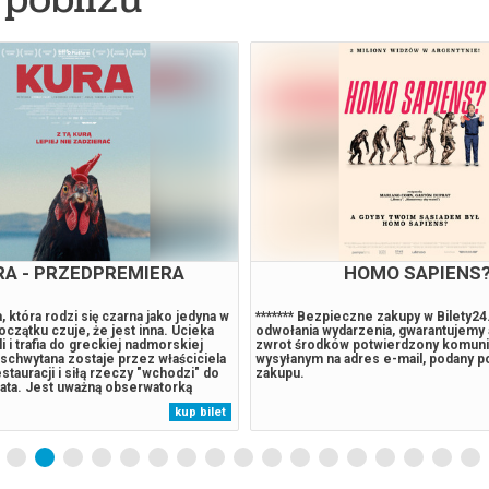
BAŁTYK
JAZZKLUB / EMIL M
MODULAIRE / BRZMI
MEGAMIASTA
 Łeby, wśród wiatru, soli i zapachu
Wykonawcy Emil Miszk Modulaire trąb
 od czterech dekad prowadzi kultową
historyczna, kierownictwo artystyczn
. To miejsce nie jest tylko biznesem
Wybrańczyk – perkusja Krzysztof Had
oł, powołanie i sens codzienności.
Krzysztof Stencel – waltornia, waltor
dzarnia stała się lokalną legendą, a
historyczna Dominik Wroniszewski –
stacią większą niż życie. Dla wielu
angielski Aleksander Rewiński – ten
iecia to nie tylko sąsiadka czy
Holmlander – tuba Jonathan Sandqvist
kup bilet
Królowa Łeby z krwi i kości, z
kontrafagot Jorik Bergman – flety Vik
ostrym...
Søndergaard – wibrafon Inga Vamze –