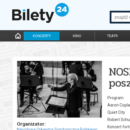
KONCERTY
KINO
TEATR
NOS
posz
Program
Aaron Copl
Quiet City
Robert Sch
Organizator:
Koncert fort
Narodowa Orkiestra Symfoniczna Polskiego