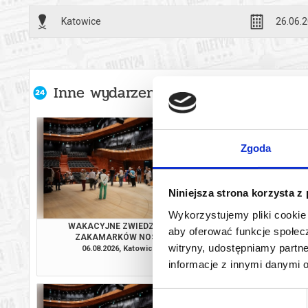
w poemacie 
Katowice
26.06.2
libertynem i
dochodzi do
Z kolei Rob
Inne wydarzenia organizatora
W Koncercie
piękne lini
najchętniej
Zgoda
Piotr Matwi
Niniejsza strona korzysta z
Czas trwania
Wykorzystujemy pliki cookie 
WAKACYJNE ZWIEDZANIE
WAKACYJNE ZW
*******
aby oferować funkcje społecz
ZAKAMARKÓW NOSPR
ZAKAMARKÓW
witryny, udostępniamy part
06.08.2026, Katowice
09.08.2026, Ka
Bezpieczne 
informacje z innymi danymi 
info
wysyłanym n
Wybór