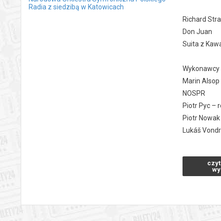
Radia z siedzibą w Katowicach
Richard Str
Don Juan
Suita z Kawa
Wykonawcy
Marin Alsop
NOSPR
Piotr Pyc – 
Piotr Nowak
Lukáš Vondr
Choć specja
W 1940 roku
czyt
miejskiego p
wy
Ze świata m
sportretowa
autora „najm