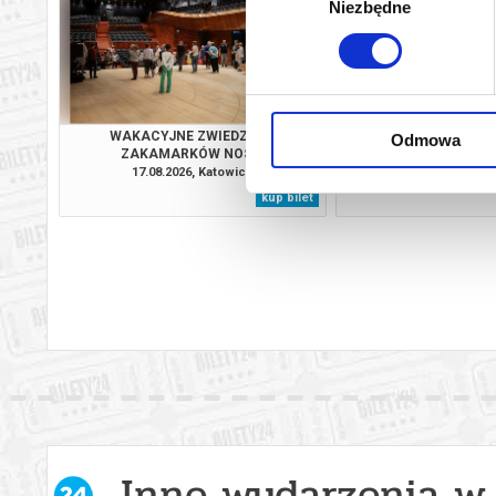
Niezbędne
zgody
WAKACYJNE ZWIEDZANIE
WAKACYJNE ZW
Odmowa
ZAKAMARKÓW NOSPR
ZAKAMARKÓW
17.08.2026, Katowice
18.08.2026, Ka
kup bilet
Inne wydarzenia w 