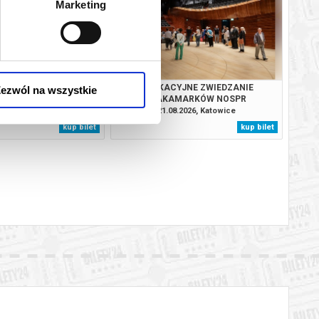
Marketing
JNE ZWIEDZANIE
WAKACYJNE ZWIEDZANIE
ezwól na wszystkie
MARKÓW NOSPR
ZAKAMARKÓW NOSPR
.2026, Katowice
21.08.2026, Katowice
kup bilet
kup bilet