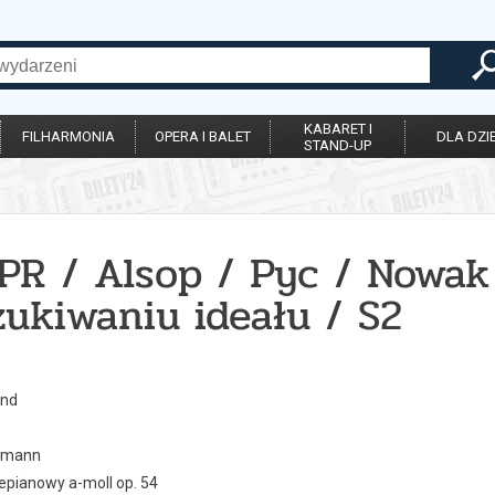
KABARET I
FILHARMONIA
OPERA I BALET
DLA DZIE
STAND-UP
PR / Alsop / Pyc / Nowak
ukiwaniu ideału / S2
and
umann
epianowy a-moll op. 54