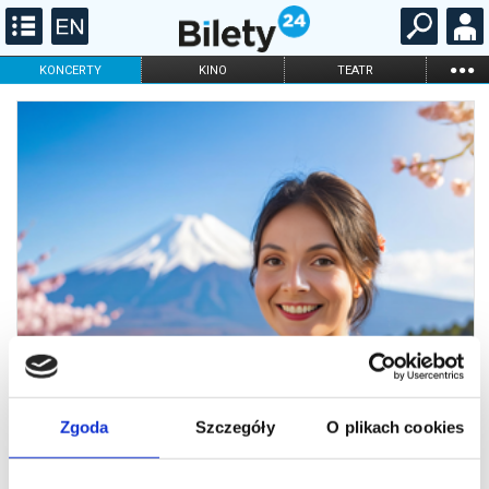
...
KONCERTY
KINO
TEATR
KABARET I
FILHARMONIA
OPERA I BALET
STAND-UP
DLA DZIECI
ONLINE
KARNETY
Zgoda
Szczegóły
O plikach cookies