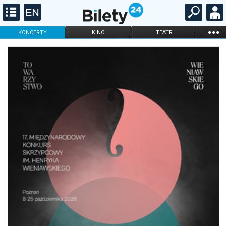
...
KONCERTY
KINO
TEATR
KABARET I
FILHARMONIA
OPERA I BALET
STAND-UP
DLA DZIECI
ONLINE
KARNETY