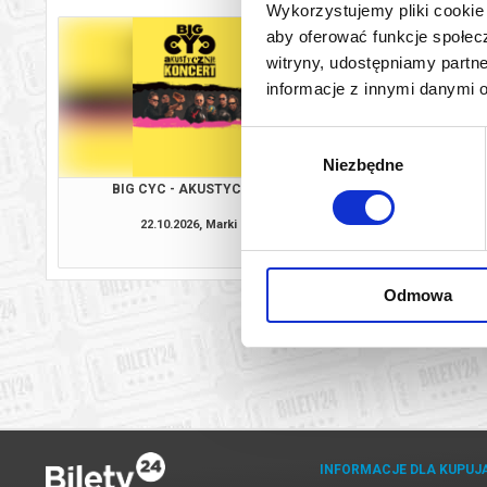
Wykorzystujemy pliki cookie 
aby oferować funkcje społecz
witryny, udostępniamy part
informacje z innymi danymi 
Wybór
Niezbędne
zgody
BIG CYC - AKUSTYCZNIE
22.10.2026, Marki
kup bilet
Odmowa
INFORMACJE DLA KUPUJ