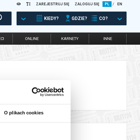
ZAREJESTRUJ SIĘ
ZALOGUJ SIĘ
PL
/
EN
KIEDY?
GDZIE?
CO?
CI
ONLINE
KARNETY
INNE
O plikach cookies