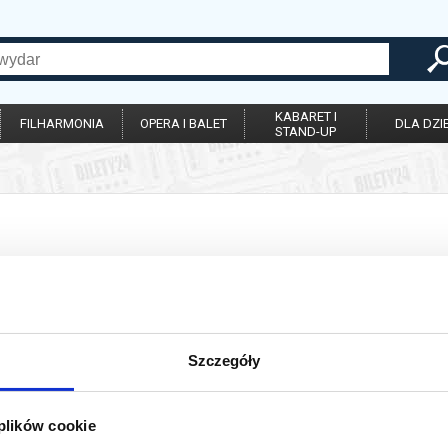
KABARET I
FILHARMONIA
OPERA I BALET
DLA DZIE
STAND-UP
ńczona. Sprawdź dostępność w kasie.
Szczegóły
 plików cookie