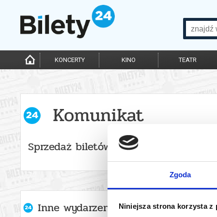
KONCERTY
KINO
TEATR
Komunikat
Sprzedaż biletów online została zako
Zgoda
Inne wydarzenia organizatora
Niniejsza strona korzysta z