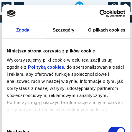
...
KONCERTY
KINO
TEATR
KABARET I
Bilety na: Klimakterium... i już
FILHARMONIA
OPERA I BALET
Zgoda
Szczegóły
O plikach cookies
STAND-UP
DLA DZIECI
ONLINE
KARNETY
Niniejsza strona korzysta z plików cookie
Wykorzystujemy pliki cookie w celu realizacji usług
zgodnie z
Polityką cookies
, do spersonalizowania treści
i reklam, aby oferować funkcje społecznościowe i
Grodzisk Mazowiecki, Spółdzielcza 9
analizować ruch w naszej witrynie. Informacje o tym, jak
05.10.2026, g. 19:00 (poniedziałek)
korzystasz z naszej witryny, udostępniamy partnerom
społecznościowym, reklamowym i analitycznym.
cena - od 145,00 pln
Partnerzy mogą połączyć te informacje z innymi danymi
otrzymanymi od Ciebie lub uzyskanymi podczas
Organizator:
Ośrodek Kultury Gminy Grodzisk
Mazowiecki
korzystania z ich usług.
Zakończenie sprzedaży online: 05.10.2026, g. 19:00
Wybór
Niezbędne