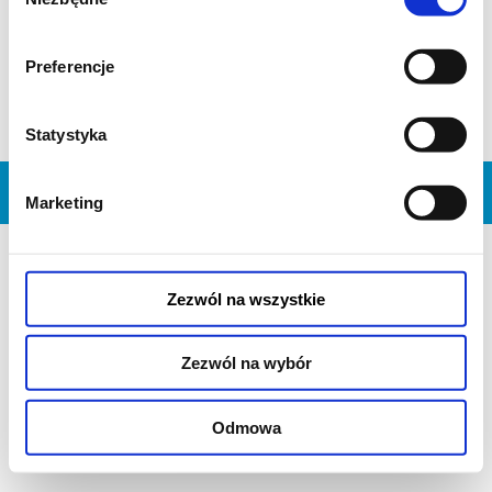
Zakończenie sprzedaży online: 14.08.2026, g. 18:00
zgody
EFEKT CHOPINA
MICHAŁ BASISTA fortepian
Preferencje
Uczestnik XIX edycji Międzynarodowego Konkursu Chopinowskiego
czytaj więcej
*******
Statystyka
Bezpieczne zakupy w Bilety24. W przypadku odwołania wydarzenia,
gwarantujemy automatyczny zwrot środków potwierdzony
komunikatem wysyłanym na adres e-mail, podany podczas zakupu.
PRZEJDŹ DO WYBORU BILETÓW
Marketing
Zezwól na wszystkie
Zezwól na wybór
Odmowa