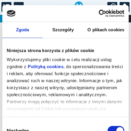
...
KONCERTY
KINO
TEATR
KABARET I
Bilety na: EFEKT CHOPINA MICHAŁ
FILHARMONIA
OPERA I BALET
Zgoda
Szczegóły
O plikach cookies
STAND-UP
BASISTA
DLA DZIECI
ONLINE
KARNETY
Niniejsza strona korzysta z plików cookie
Wykorzystujemy pliki cookie w celu realizacji usług
zgodnie z
Polityką cookies
, do spersonalizowania treści
i reklam, aby oferować funkcje społecznościowe i
analizować ruch w naszej witrynie. Informacje o tym, jak
Kielce, Żeromskiego 12
korzystasz z naszej witryny, udostępniamy partnerom
społecznościowym, reklamowym i analitycznym.
14.08.2026, g. 19:00 (piątek)
Partnerzy mogą połączyć te informacje z innymi danymi
cena - od 37,00 pln
otrzymanymi od Ciebie lub uzyskanymi podczas
korzystania z ich usług.
Organizator:
Filharmonia Świętokrzyska im Oskara
Kolberga
Wybór
Niezbędne