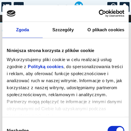
...
KONCERTY
KINO
TEATR
KABARET I
Komunikat
FILHARMONIA
OPERA I BALET
Zgoda
Szczegóły
O plikach cookies
STAND-UP
DLA DZIECI
ONLINE
KARNETY
Sprzedaż biletów on-line na wydarzenie
Niniejsza strona korzysta z plików cookie
została zakończona.
Wykorzystujemy pliki cookie w celu realizacji usług
zgodnie z
Polityką cookies
, do spersonalizowania treści
i reklam, aby oferować funkcje społecznościowe i
analizować ruch w naszej witrynie. Informacje o tym, jak
korzystasz z naszej witryny, udostępniamy partnerom
społecznościowym, reklamowym i analitycznym.
Partnerzy mogą połączyć te informacje z innymi danymi
otrzymanymi od Ciebie lub uzyskanymi podczas
korzystania z ich usług.
Wybór
Niezbędne