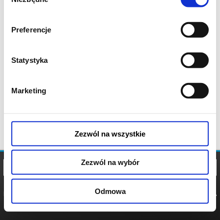
zgody
Preferencje
Statystyka
Marketing
Zezwól na wszystkie
Zezwól na wybór
Odmowa
REGULAMIN
POLITYKA
POLITYKA
COOKIES
PRYWATNOŚCI