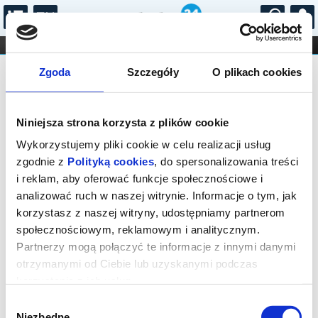
...
KONCERTY
KINO
TEATR
KABARET I
Bilety na: Park Zamkowy w
FILHARMONIA
OPERA I BALET
Zgoda
Szczegóły
O plikach cookies
STAND-UP
Krasiczynie
DLA DZIECI
ONLINE
KARNETY
Niniejsza strona korzysta z plików cookie
Wykorzystujemy pliki cookie w celu realizacji usług
zgodnie z
Polityką cookies
, do spersonalizowania treści
i reklam, aby oferować funkcje społecznościowe i
analizować ruch w naszej witrynie. Informacje o tym, jak
Krasiczyn, Krasiczyn 223
korzystasz z naszej witryny, udostępniamy partnerom
społecznościowym, reklamowym i analitycznym.
09.08.2026, g. 07:00 - 21:30 (niedziela)
Partnerzy mogą połączyć te informacje z innymi danymi
cena - od 5,00 pln
otrzymanymi od Ciebie lub uzyskanymi podczas
korzystania z ich usług.
Organizator:
Zamek w Krasiczynie
Wybór
Niezbędne