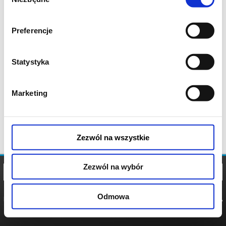
zgody
Preferencje
Statystyka
Marketing
Zezwól na wszystkie
Zezwól na wybór
Odmowa
REGULAMIN
POLITYKA
POLITYKA
COOKIES
PRYWATNOŚCI