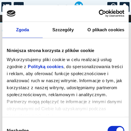
...
KONCERTY
KINO
TEATR
KABARET I
Komunikat
FILHARMONIA
OPERA I BALET
Zgoda
Szczegóły
O plikach cookies
STAND-UP
DLA DZIECI
ONLINE
KARNETY
Sprzedaż biletów on-line na wydarzenie
Niniejsza strona korzysta z plików cookie
została zakończona.
Wykorzystujemy pliki cookie w celu realizacji usług
zgodnie z
Polityką cookies
, do spersonalizowania treści
i reklam, aby oferować funkcje społecznościowe i
analizować ruch w naszej witrynie. Informacje o tym, jak
korzystasz z naszej witryny, udostępniamy partnerom
społecznościowym, reklamowym i analitycznym.
Partnerzy mogą połączyć te informacje z innymi danymi
otrzymanymi od Ciebie lub uzyskanymi podczas
korzystania z ich usług.
Wybór
Niezbędne