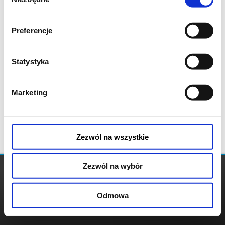
zgody
Preferencje
Statystyka
Marketing
Zezwól na wszystkie
Zezwól na wybór
Odmowa
REGULAMIN
POLITYKA
POLITYKA
COOKIES
PRYWATNOŚCI