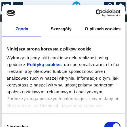
...
KONCERTY
KINO
TEATR
KABARET I
Komunikat
FILHARMONIA
OPERA I BALET
Zgoda
Szczegóły
O plikach cookies
STAND-UP
DLA DZIECI
ONLINE
KARNETY
Sprzedaż biletów on-line na wydarzenie
Niniejsza strona korzysta z plików cookie
została zakończona.
Wykorzystujemy pliki cookie w celu realizacji usług
zgodnie z
Polityką cookies
, do spersonalizowania treści
i reklam, aby oferować funkcje społecznościowe i
analizować ruch w naszej witrynie. Informacje o tym, jak
korzystasz z naszej witryny, udostępniamy partnerom
społecznościowym, reklamowym i analitycznym.
Partnerzy mogą połączyć te informacje z innymi danymi
otrzymanymi od Ciebie lub uzyskanymi podczas
korzystania z ich usług.
Wybór
Niezbędne