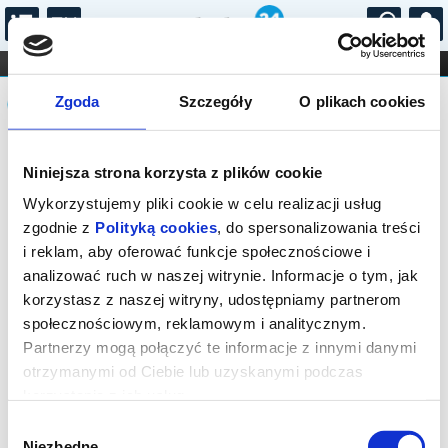
...
KONCERTY
KINO
TEATR
KABARET I
Komunikat
FILHARMONIA
OPERA I BALET
Zgoda
Szczegóły
O plikach cookies
STAND-UP
DLA DZIECI
ONLINE
KARNETY
Sprzedaż biletów on-line na wydarzenie
Niniejsza strona korzysta z plików cookie
została zakończona.
Wykorzystujemy pliki cookie w celu realizacji usług
zgodnie z
Polityką cookies
, do spersonalizowania treści
i reklam, aby oferować funkcje społecznościowe i
analizować ruch w naszej witrynie. Informacje o tym, jak
korzystasz z naszej witryny, udostępniamy partnerom
społecznościowym, reklamowym i analitycznym.
Partnerzy mogą połączyć te informacje z innymi danymi
otrzymanymi od Ciebie lub uzyskanymi podczas
korzystania z ich usług.
Wybór
Niezbędne