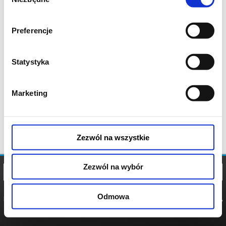
zgody
Preferencje
Statystyka
Marketing
Zezwól na wszystkie
Zezwól na wybór
Odmowa
REGULAMIN
POLITYKA
POLITYKA
COOKIES
PRYWATNOŚCI