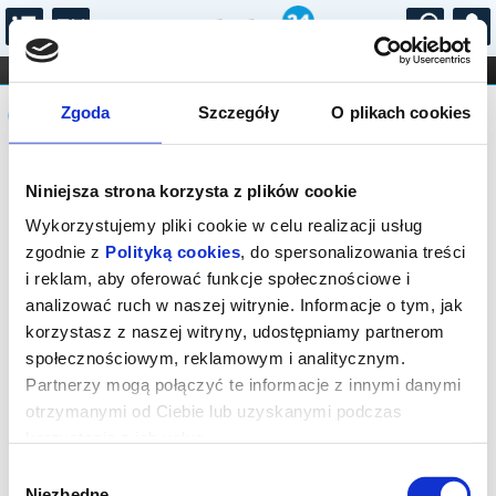
...
KONCERTY
KINO
TEATR
KABARET I
Komunikat
FILHARMONIA
OPERA I BALET
Zgoda
Szczegóły
O plikach cookies
STAND-UP
DLA DZIECI
ONLINE
KARNETY
Sprzedaż biletów on-line na wydarzenie
Niniejsza strona korzysta z plików cookie
została zakończona.
Wykorzystujemy pliki cookie w celu realizacji usług
zgodnie z
Polityką cookies
, do spersonalizowania treści
i reklam, aby oferować funkcje społecznościowe i
analizować ruch w naszej witrynie. Informacje o tym, jak
korzystasz z naszej witryny, udostępniamy partnerom
społecznościowym, reklamowym i analitycznym.
Partnerzy mogą połączyć te informacje z innymi danymi
otrzymanymi od Ciebie lub uzyskanymi podczas
korzystania z ich usług.
Wybór
Niezbędne