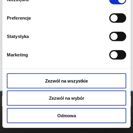
zgody
Preferencje
Statystyka
Marketing
Zezwól na wszystkie
Zezwól na wybór
Odmowa
REGULAMIN
POLITYKA
POLITYKA
COOKIES
PRYWATNOŚCI