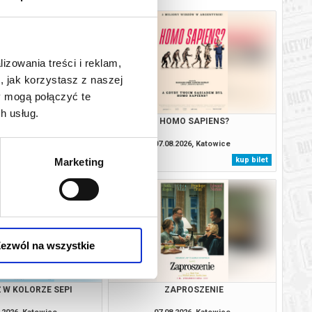
lizowania treści i reklam,
, jak korzystasz z naszej
y mogą połączyć te
h usług.
BAŁTYK
HOMO SAPIENS?
.2026, Katowice
07.08.2026, Katowice
kup bilet
kup bilet
Marketing
ezwól na wszystkie
 W KOLORZE SEPI
ZAPROSZENIE