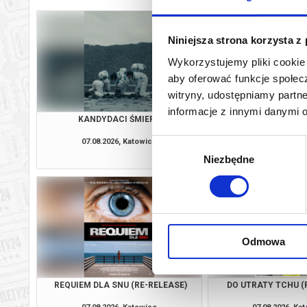
Niniejsza strona korzysta z
Wykorzystujemy pliki cookie 
aby oferować funkcje społecz
witryny, udostępniamy part
informacje z innymi danymi 
KANDYDACI ŚMIERCI
OSTATNI KO
07.08.2026, Katowice
07.08.2026, Ka
Wybór
kup bilet
Niezbędne
zgody
Odmowa
REQUIEM DLA SNU (RE-RELEASE)
DO UTRATY TCHU (