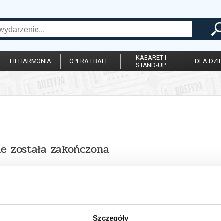
KABARET I
FILHARMONIA
OPERA I BALET
DLA DZIE
STAND-UP
ie została zakończona.
Szczegóły