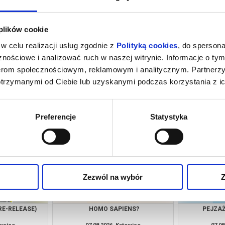
 plików cookie
w celu realizacji usług zgodnie z
Polityką cookies
, do spersona
nościowe i analizować ruch w naszej witrynie. Informacje o tym
nerom społecznościowym, reklamowym i analitycznym. Partnerz
otrzymanymi od Ciebie lub uzyskanymi podczas korzystania z ic
NSJERŻ
DRUGIE ŻYCIE
towice
07.08.2026, Katowice
07.08
kup bilet
kup bilet
Preferencje
Statystyka
Zezwól na wybór
Z
RE-RELEASE)
HOMO SAPIENS?
PEJZAŻ