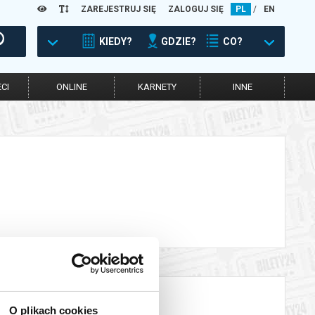
ZAREJESTRUJ SIĘ
ZALOGUJ SIĘ
PL
/
EN
KIEDY?
GDZIE?
CO?
CI
ONLINE
KARNETY
INNE
O plikach cookies