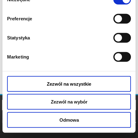
zgody
Preferencje
Statystyka
Marketing
Zezwól na wszystkie
Zezwól na wybór
Odmowa
REGULAMIN
POLITYKA
POLITYKA
COOKIES
PRYWATNOŚCI