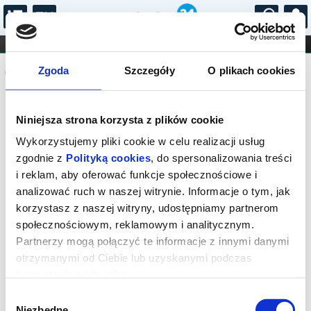
...
KONCERTY
KINO
TEATR
KABARET I
Komunikat
FILHARMONIA
OPERA I BALET
Zgoda
Szczegóły
O plikach cookies
STAND-UP
DLA DZIECI
ONLINE
KARNETY
Sprzedaż biletów on-line na wydarzenie
Niniejsza strona korzysta z plików cookie
została zakończona.
Wykorzystujemy pliki cookie w celu realizacji usług
zgodnie z
Polityką cookies
, do spersonalizowania treści
i reklam, aby oferować funkcje społecznościowe i
analizować ruch w naszej witrynie. Informacje o tym, jak
korzystasz z naszej witryny, udostępniamy partnerom
społecznościowym, reklamowym i analitycznym.
Partnerzy mogą połączyć te informacje z innymi danymi
otrzymanymi od Ciebie lub uzyskanymi podczas
korzystania z ich usług.
Wybór
Niezbędne