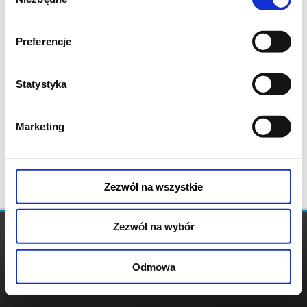
zgody
Preferencje
Statystyka
Marketing
Zezwól na wszystkie
Zezwól na wybór
Odmowa
REGULAMIN
POLITYKA
POLITYKA
COOKIES
PRYWATNOŚCI