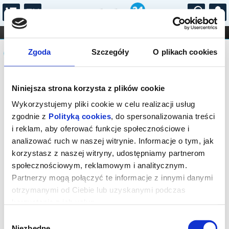
...
KONCERTY
KINO
TEATR
KABARET I
Komunikat
FILHARMONIA
OPERA I BALET
Zgoda
Szczegóły
O plikach cookies
STAND-UP
DLA DZIECI
ONLINE
KARNETY
Sprzedaż biletów on-line na wydarzenie
Niniejsza strona korzysta z plików cookie
została zakończona.
Wykorzystujemy pliki cookie w celu realizacji usług
zgodnie z
Polityką cookies
, do spersonalizowania treści
i reklam, aby oferować funkcje społecznościowe i
analizować ruch w naszej witrynie. Informacje o tym, jak
korzystasz z naszej witryny, udostępniamy partnerom
społecznościowym, reklamowym i analitycznym.
Partnerzy mogą połączyć te informacje z innymi danymi
otrzymanymi od Ciebie lub uzyskanymi podczas
korzystania z ich usług.
Wybór
Niezbędne