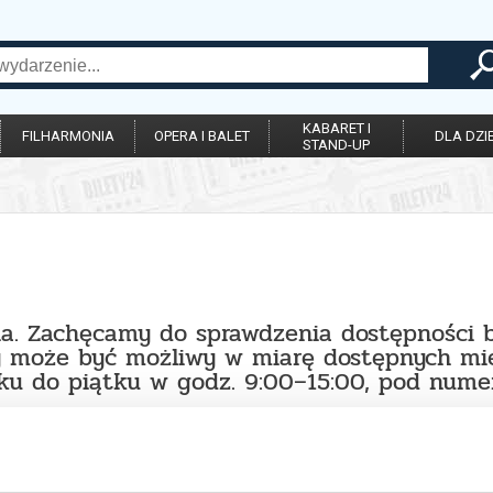
KABARET I
FILHARMONIA
OPERA I BALET
DLA DZIE
STAND-UP
na. Zachęcamy do sprawdzenia dostępności 
y może być możliwy w miarę dostępnych mie
łku do piątku w godz. 9:00–15:00, pod num