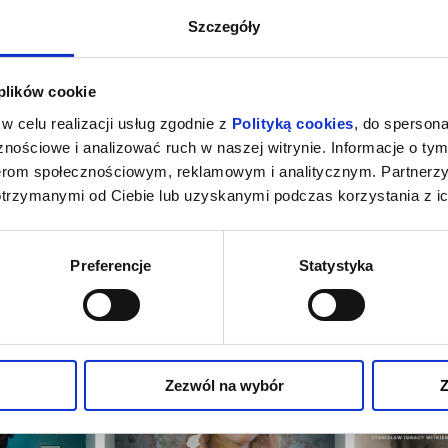
Szczegóły
 plików cookie
w celu realizacji usług zgodnie z
Polityką cookies
, do spersona
nościowe i analizować ruch w naszej witrynie. Informacje o tym
nerom społecznościowym, reklamowym i analitycznym. Partnerz
otrzymanymi od Ciebie lub uzyskanymi podczas korzystania z ic
ŃSKIE
ŚLUBY PANIEŃSKIE
KR
Preferencje
Statystyka
ębica
13.09.2026, Szczytno
17.0
kup bilet
kup bilet
Zezwól na wybór
Z