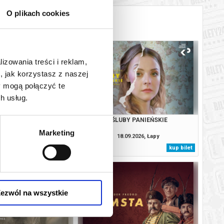
O plikach cookies
lizowania treści i reklam,
, jak korzystasz z naszej
y mogą połączyć te
h usług.
ÓL I CARYCA
ŚLUBY PANIEŃSKIE
Marketing
9.2026, Łańcut
18.09.2026, Łapy
kup bilet
kup bilet
ezwól na wszystkie