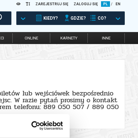
ZAREJESTRUJ SIĘ
ZALOGUJ SIĘ
PL
/
EN
KIEDY?
GDZIE?
CO?
CI
ONLINE
KARNETY
INNE
biletów lub wejściówek bezpośrednio
jsc. W razie pytań prosimy o kontakt
erem telefonu: 889 050 507 / 889 050