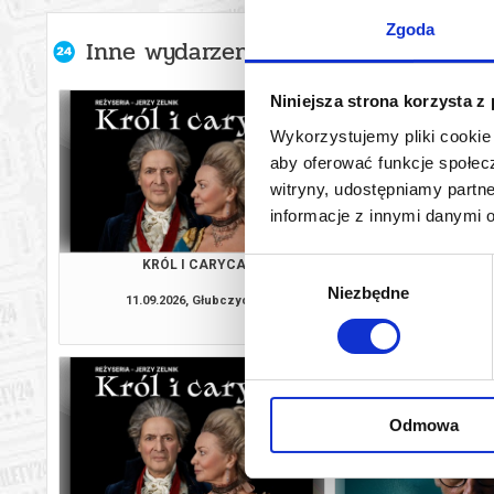
Zgoda
Inne wydarzenia organizatora
Niniejsza strona korzysta z
Wykorzystujemy pliki cookie 
aby oferować funkcje społecz
witryny, udostępniamy part
informacje z innymi danymi 
KRÓL I CARYCA
ŚLUBY PANIE
Wybór
Niezbędne
zgody
11.09.2026, Głubczyce
12.09.2026, D
kup bilet
Odmowa