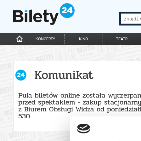
KONCERTY
KINO
TEATR
Komunikat
Pula biletów online została wyczerpa
przed spektaklem - zakup stacjonarn
z Biurem Obsługi Widza od poniedzia
530 .