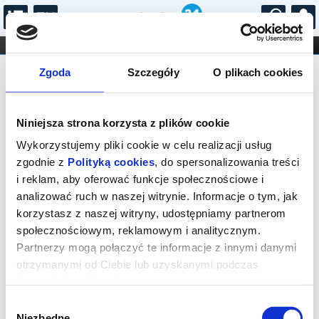
...
KONCERTY
KINO
TEATR
KABARET I
Bilety na: BOLERO/CARMINA BURANA
FILHARMONIA
OPERA I BALET
Zgoda
Szczegóły
O plikach cookies
STAND-UP
DLA DZIECI
ONLINE
KARNETY
Niniejsza strona korzysta z plików cookie
Wykorzystujemy pliki cookie w celu realizacji usług
zgodnie z
Polityką cookies
, do spersonalizowania treści
i reklam, aby oferować funkcje społecznościowe i
Łódź, plac Henryka Dąbrowskiego
analizować ruch w naszej witrynie. Informacje o tym, jak
25.09.2026, g. 18:30 (piątek)
korzystasz z naszej witryny, udostępniamy partnerom
społecznościowym, reklamowym i analitycznym.
cena - od 65,00 pln
Partnerzy mogą połączyć te informacje z innymi danymi
otrzymanymi od Ciebie lub uzyskanymi podczas
Organizator:
Teatr Wielki w Łodzi
korzystania z ich usług.
Zakończenie sprzedaży online: 25.09.2026, g. 17:30
Wybór
Niezbędne