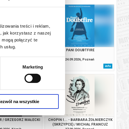
lizowania treści i reklam,
, jak korzystasz z naszej
y mogą połączyć te
h usług.
NI DOUBTFIRE
PANI DOUBTFIRE
9.2026, Poznań
24.09.2026, Poznań
info
info
Marketing
ezwól na wszystkie
I / GRZEGORZ MAŁECKI
CHOPIN I... - BARBARA ŻOŁNIERCZYK
(SKRZYPCE) / MICHAŁ FRANCUZ
(FORTEPIAN)