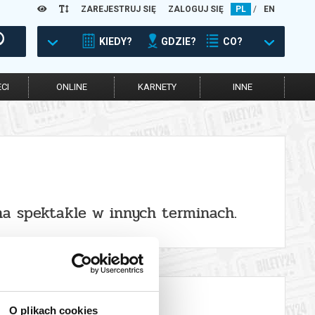
ZAREJESTRUJ SIĘ
ZALOGUJ SIĘ
PL
/
EN
KIEDY?
GDZIE?
CO?
CI
ONLINE
KARNETY
INNE
na spektakle w innych terminach.
O plikach cookies