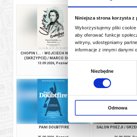
Niniejsza strona korzysta z
Wykorzystujemy pliki cookie 
aby oferować funkcje społecz
witryny, udostępniamy part
informacje z innymi danymi 
CHOPIN I... - WOJCIECH NIEDZIÓŁKA
PANI DOUBT
(SKRZYPCE) / MARCO SCILIRONI
(FORTEPIAN)
13.09.2026, Poznań
17.09.2026, P
Wybór
kup bilet
Niezbędne
zgody
Odmowa
PANI DOUBTFIRE
SALON POEZJI / GRZ