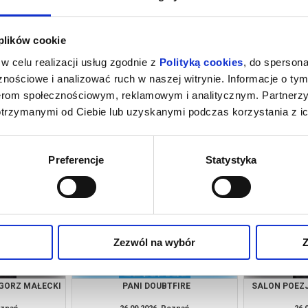
 plików cookie
w celu realizacji usług zgodnie z
Polityką cookies
, do spersona
nościowe i analizować ruch w naszej witrynie. Informacje o tym
nerom społecznościowym, reklamowym i analitycznym. Partnerz
otrzymanymi od Ciebie lub uzyskanymi podczas korzystania z ic
FIRE
PANI DOUBTFIRE
PA
oznań
18.09.2026, Poznań
19.0
info
info
Preferencje
Statystyka
Zezwól na wybór
Z
EGORZ MAŁECKI
PANI DOUBTFIRE
SALON POEZJ