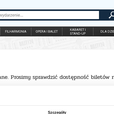
KABARET I
FILHARMONIA
OPERA I BALET
DLA DZIE
STAND-UP
ane. Prosimy sprawdzić dostępność biletów 
Szczegóły