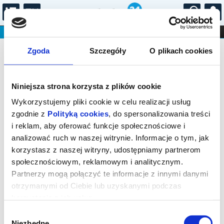
...
KONCERTY
KINO
TEATR
KABARET I
Bilety na: SPIĘTY koncert promujący
FILHARMONIA
OPERA I BALET
Zgoda
Szczegóły
O plikach cookies
STAND-UP
płytę Full H. D.
DLA DZIECI
ONLINE
KARNETY
Niniejsza strona korzysta z plików cookie
Wykorzystujemy pliki cookie w celu realizacji usług
zgodnie z
Polityką cookies
, do spersonalizowania treści
i reklam, aby oferować funkcje społecznościowe i
analizować ruch w naszej witrynie. Informacje o tym, jak
Szamotuły, Dworcowa 7
korzystasz z naszej witryny, udostępniamy partnerom
społecznościowym, reklamowym i analitycznym.
29.11.2026, g. 18:00 (niedziela)
Partnerzy mogą połączyć te informacje z innymi danymi
cena - od 131,50 pln
otrzymanymi od Ciebie lub uzyskanymi podczas
korzystania z ich usług.
Organizator:
Szamotulski Ośrodek Kultury Instytucja
Kultur...
Wybór
Niezbędne