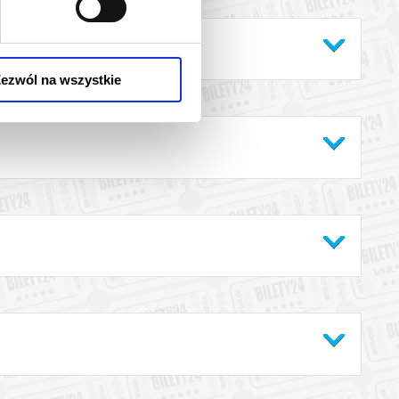
ezwól na wszystkie
du nagłego zachorowania lub nieszczęśliwego wypadku?
usuń
e
przelicz
aloguj
zarejestruj