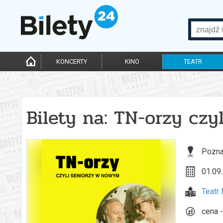
KONCERTY
KINO
TEATR
Bilety na: TN-orzy cz
Pozna
01.09.
Teatr
cena -