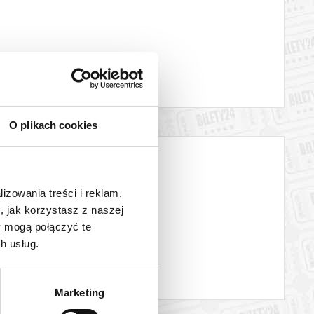
ru Nowego interpretacje wybranych tekstów oraz swobodną
wych przedmiotów pojawiających się w wybranych tekstach
O plikach cookies
katem wysyłanym na adres e-mail, podany podczas zakupu.
lizowania treści i reklam,
, jak korzystasz z naszej
y mogą połączyć te
h usług.
Marketing