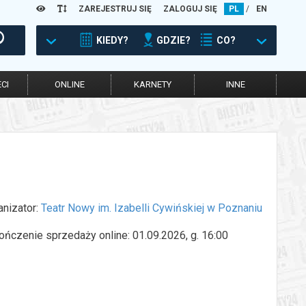
ZAREJESTRUJ SIĘ
ZALOGUJ SIĘ
PL
/
EN
KIEDY?
GDZIE?
CO?
CI
ONLINE
KARNETY
INNE
anizator:
Teatr Nowy im. Izabelli Cywińskiej w Poznaniu
ończenie sprzedaży online: 01.09.2026, g. 16:00