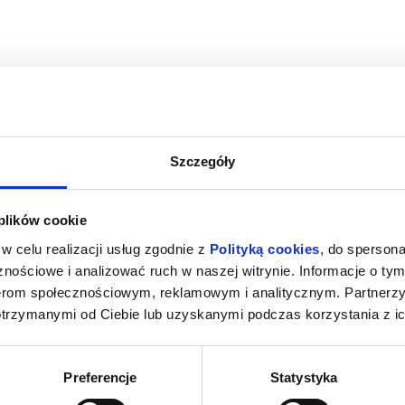
 formie wykładowej, uzupełnionej o prezentowane przez aktorów Teat
zeczach niezbędnych w teatrze oraz na analizie obecności i ról kluczo
ny
sta i kurator literacki.
Szczegóły
enia, gwarantujemy automatyczny zwrot środków potwierdzony komuni
 plików cookie
w celu realizacji usług zgodnie z
Polityką cookies
, do spersona
nościowe i analizować ruch w naszej witrynie. Informacje o tym
nerom społecznościowym, reklamowym i analitycznym. Partnerz
otrzymanymi od Ciebie lub uzyskanymi podczas korzystania z ic
Preferencje
Statystyka