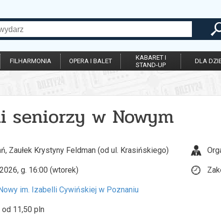
KABARET I
FILHARMONIA
OPERA I BALET
DLA DZIE
STAND-UP
yli seniorzy w Nowym
ń, Zaułek Krystyny Feldman (od ul. Krasińskiego)
Org
2026, g. 16:00 (wtorek)
Zak
 Nowy im. Izabelli Cywińskiej w Poznaniu
 od 11,50 pln