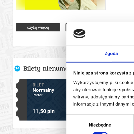
Warsztaty dla osób powyżej 60. roku życia, odbywające się w
dyskusję uczestników. Ich tematyka ma koncentrować się na r
czytaj więcej
zobacz wszystkie lokalizacje i termi
kultury. Zajęcia poprowadzi Michał Pabian – dramaturg, scenarzy
*******
Zgoda
Bezpieczne zakupy w Bilety24. W przypadku odwołania wydarz
Bilety nienumerowane
Niniejsza strona korzysta z
Wykorzystujemy pliki cookie 
DOSTĘPNE: 9 szt.
BILET
aby oferować funkcje społecz
Normalny
Parter
witryny, udostępniamy part
informacje z innymi danymi 
-
+
11,50 pln
Wybór
Niezbędne
zgody