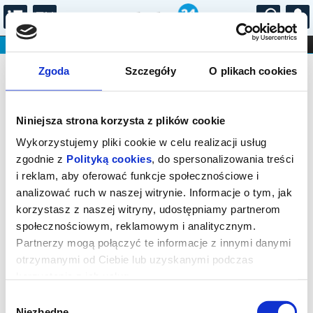
...
KONCERTY
KINO
TEATR
KABARET I
Bilety na: Ona i Oni
FILHARMONIA
OPERA I BALET
Zgoda
Szczegóły
O plikach cookies
STAND-UP
DLA DZIECI
ONLINE
KARNETY
Niniejsza strona korzysta z plików cookie
Wykorzystujemy pliki cookie w celu realizacji usług
zgodnie z
Polityką cookies
, do spersonalizowania treści
i reklam, aby oferować funkcje społecznościowe i
Wągrowiec, Kościuszki 55
analizować ruch w naszej witrynie. Informacje o tym, jak
18.10.2026, g. 18:00 (niedziela)
korzystasz z naszej witryny, udostępniamy partnerom
społecznościowym, reklamowym i analitycznym.
cena - od 53,00 pln
Partnerzy mogą połączyć te informacje z innymi danymi
otrzymanymi od Ciebie lub uzyskanymi podczas
Organizator:
Miejski Dom Kultury
korzystania z ich usług.
Zakończenie sprzedaży online: 18.10.2026, g. 17:00
Wybór
Niezbędne