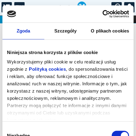
...
KONCERTY
KINO
TEATR
KABARET I
Bilety na: Alfabet Orkiestry: M jak
FILHARMONIA
OPERA I BALET
Zgoda
Szczegóły
O plikach cookies
STAND-UP
mistrz
DLA DZIECI
ONLINE
KARNETY
Niniejsza strona korzysta z plików cookie
Wykorzystujemy pliki cookie w celu realizacji usług
zgodnie z
Polityką cookies
, do spersonalizowania treści
i reklam, aby oferować funkcje społecznościowe i
analizować ruch w naszej witrynie. Informacje o tym, jak
Warszawa, Z. Modzelewskiego 59
korzystasz z naszej witryny, udostępniamy partnerom
społecznościowym, reklamowym i analitycznym.
10.10.2026, g. 12:00 (sobota)
Partnerzy mogą połączyć te informacje z innymi danymi
cena - od 60,00 pln
otrzymanymi od Ciebie lub uzyskanymi podczas
korzystania z ich usług.
Organizator:
Polskie Radio SA
Wybór
Niezbędne