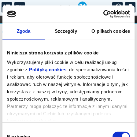
...
KONCERTY
KINO
TEATR
KABARET I
Komunikat
FILHARMONIA
OPERA I BALET
Zgoda
Szczegóły
O plikach cookies
STAND-UP
DLA DZIECI
ONLINE
KARNETY
Sprzedaż internetowa biletów na
Niniejsza strona korzysta z plików cookie
wydarzenie zostałą zakończona. Kasa
biletowa otwierana jest na godzinę
Wykorzystujemy pliki cookie w celu realizacji usług
przed rozpoczęciem wydarzenia.
zgodnie z
Polityką cookies
, do spersonalizowania treści
i reklam, aby oferować funkcje społecznościowe i
analizować ruch w naszej witrynie. Informacje o tym, jak
korzystasz z naszej witryny, udostępniamy partnerom
społecznościowym, reklamowym i analitycznym.
Partnerzy mogą połączyć te informacje z innymi danymi
otrzymanymi od Ciebie lub uzyskanymi podczas
korzystania z ich usług.
Wybór
Niezbędne