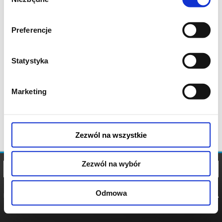
zgody
Preferencje
Statystyka
Marketing
Zezwól na wszystkie
Zezwól na wybór
Odmowa
REGULAMIN
POLITYKA
POLITYKA
COOKIES
PRYWATNOŚCI