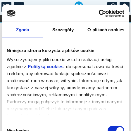
...
KONCERTY
KINO
TEATR
KABARET I
Komunikat
FILHARMONIA
OPERA I BALET
Zgoda
Szczegóły
O plikach cookies
STAND-UP
DLA DZIECI
ONLINE
KARNETY
Sprzedaż on-line na to wydarzenie
Niniejsza strona korzysta z plików cookie
została zakończona. Zapytaj o
dostępność w kasie lub organizatora.
Wykorzystujemy pliki cookie w celu realizacji usług
zgodnie z
Polityką cookies
, do spersonalizowania treści
i reklam, aby oferować funkcje społecznościowe i
analizować ruch w naszej witrynie. Informacje o tym, jak
korzystasz z naszej witryny, udostępniamy partnerom
społecznościowym, reklamowym i analitycznym.
Partnerzy mogą połączyć te informacje z innymi danymi
otrzymanymi od Ciebie lub uzyskanymi podczas
korzystania z ich usług.
Wybór
Niezbędne