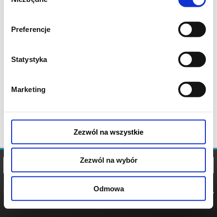
zgody
Preferencje
Statystyka
Marketing
Zezwól na wszystkie
Zezwól na wybór
Odmowa
REGULAMIN
POLITYKA
POLITYKA
COOKIES
PRYWATNOŚCI