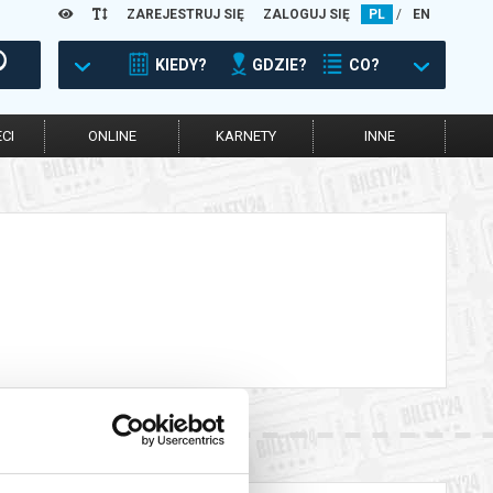
ZAREJESTRUJ SIĘ
ZALOGUJ SIĘ
PL
/
EN
KIEDY?
GDZIE?
CO?
CI
ONLINE
KARNETY
INNE