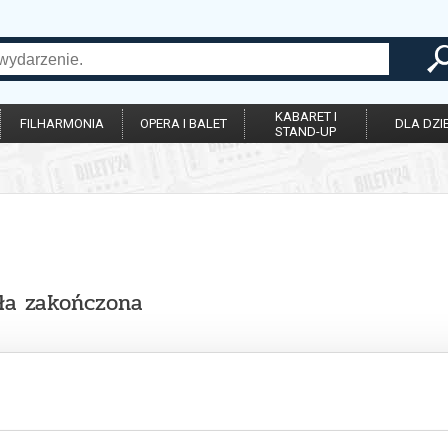
KABARET I
FILHARMONIA
OPERA I BALET
DLA DZIE
STAND-UP
ała zakończona