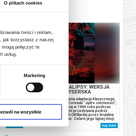
O plikach cookies
lizowania treści i reklam,
, jak korzystasz z naszej
y mogą połączyć te
h usług.
Marketing
ZARÓW
CZAS APOKALIPSY: WERSJA
REŻYSERSKA
la na
"Czas apokalipsy" to luźna adaptacja klasycznego
FERD
iedź. „Alicja
opowiadania Josepha Conrada "Jądro ciemności",
Tytuł
eść o podróży
której akcja rozgrywa się w 1969 roku podczas
przeds
erbatkach z
wojny w Wietnamie. Film przedstawia podróż
o losi
ezwól na wszystkie
oria o
kapitana sił specjalnych (Willarda) przez brutalne
Schira
tacji. Alicja,
strefy walk w Wietnamie. Celem jego tajnej misji
Wybitn
gicznej krainy
jest eliminacja pułkownika Kurtza, który ustanowił
litera
kup bilet
kup bilet
zmi
bezwzględną dyktaturę. W miarę jak Willard
prapre
podróżuje przez szaleństwo...
teatra