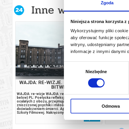
Zgoda
Inne wydarzenia w 
Niniejsza strona korzysta z
Wykorzystujemy pliki cookie 
aby oferować funkcje społecz
witryny, udostępniamy part
informacje z innymi danymi 
Wybór
Niezbędne
zgody
WAJDA: RE-WIZJE. KRAJOBRAZ PO
BITWIE
–
WAJDA: re-wizje WAJDA: re-visions (English
Joe i Angela
ustin
below) PL: Poetycka refleksja nad traumą
stażem. Z po
) i
ocalałych z obozu, przejmujące studium
wzorcowy: zg
ra: 07
zniszczonej psychiki i miłości skażonej
dzielnicy, ud
Odmowa
zerwą)
doświadczeniem śmierci. Apendyks do Polskiej
Jednak pod p
 by w
Szkoły Filmowej. Nakręcony po latach powrót
pretensje, dr
wien.
Andrzeja Wajdy do tematyki II wojny światowej,
nuda i rutyn
 bilet
kup bilet
mi,
opisujący tym razem trudną do wyleczenia traumę
zapraszają na
po niedawnej tragedii. W wyzwolonym przez armię
swobodna i pr
amerykańską...