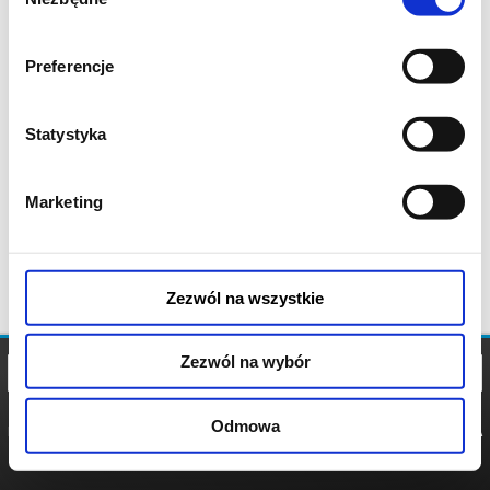
zgody
Preferencje
Statystyka
Marketing
Zezwól na wszystkie
Zezwól na wybór
Odmowa
REGULAMIN
POLITYKA
POLITYKA
COOKIES
PRYWATNOŚCI