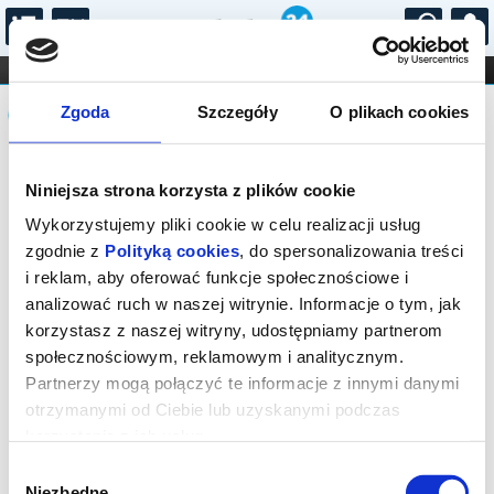
...
KONCERTY
KINO
TEATR
KABARET I
Komunikat
FILHARMONIA
OPERA I BALET
Zgoda
Szczegóły
O plikach cookies
STAND-UP
DLA DZIECI
ONLINE
KARNETY
Sprzedaż on-line na wydarzenie została
Niniejsza strona korzysta z plików cookie
zakończona.
Wykorzystujemy pliki cookie w celu realizacji usług
zgodnie z
Polityką cookies
, do spersonalizowania treści
i reklam, aby oferować funkcje społecznościowe i
analizować ruch w naszej witrynie. Informacje o tym, jak
korzystasz z naszej witryny, udostępniamy partnerom
społecznościowym, reklamowym i analitycznym.
Partnerzy mogą połączyć te informacje z innymi danymi
otrzymanymi od Ciebie lub uzyskanymi podczas
korzystania z ich usług.
Wybór
Niezbędne