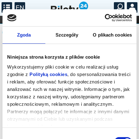
...
KONCERTY
KINO
TEATR
KABARET I
Komunikat
FILHARMONIA
OPERA I BALET
STAND-UP
Zgoda
Szczegóły
O plikach cookies
DLA DZIECI
ONLINE
KARNETY
Sprzedaż on-line na wydarzenie została
zakończona.
Niniejsza strona korzysta z plików cookie
Wykorzystujemy pliki cookie w celu realizacji usług
zgodnie z
Polityką cookies
, do spersonalizowania treści
i reklam, aby oferować funkcje społecznościowe i
analizować ruch w naszej witrynie. Informacje o tym, jak
korzystasz z naszej witryny, udostępniamy partnerom
społecznościowym, reklamowym i analitycznym.
Partnerzy mogą połączyć te informacje z innymi danymi
otrzymanymi od Ciebie lub uzyskanymi podczas
korzystania z ich usług.
Wybór