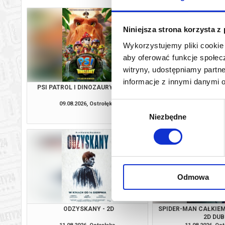
Niniejsza strona korzysta z
Wykorzystujemy pliki cookie 
aby oferować funkcje społecz
witryny, udostępniamy part
informacje z innymi danymi 
PSI PATROL I DINOZAURY - 2D DUB
ODZYSKANY 
09.08.2026, Ostrołęka
09.08.2026, Ost
Wybór
kup bilet
Niezbędne
zgody
Odmowa
ODZYSKANY - 2D
SPIDER-MAN CAŁKIEM
2D DUB