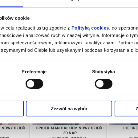
 plików cookie
w celu realizacji usług zgodnie z
Polityką cookies
, do spersona
nościowe i analizować ruch w naszej witrynie. Informacje o tym
nerom społecznościowym, reklamowym i analitycznym. Partnerz
otrzymanymi od Ciebie lub uzyskanymi podczas korzystania z ic
- 2D
SPIDER-MAN CAŁKIEM NOWY DZIEŃ -
SPIDER-MAN 
2D DUB
rołęka
09.08.2026, Ostrołęka
09.08
kup bilet
kup bilet
Preferencje
Statystyka
Zezwól na wybór
Z
 NOWY DZIEŃ -
SPIDER-MAN CAŁKIEM NOWY DZIEŃ -
ICE CR
3D NAP