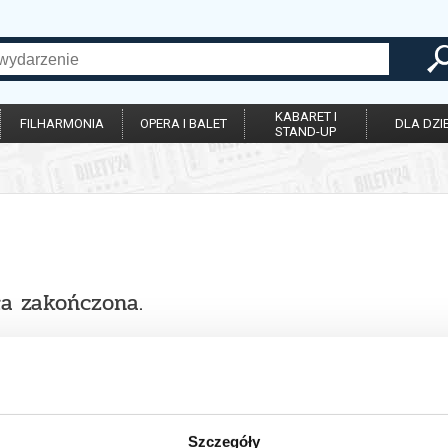
KABARET I
FILHARMONIA
OPERA I BALET
DLA DZIE
STAND-UP
ła zakończona.
Szczegóły