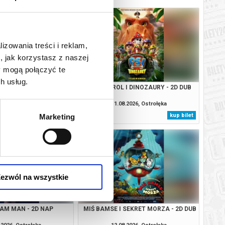
lizowania treści i reklam,
, jak korzystasz z naszej
y mogą połączyć te
h usług.
CAŁKIEM NOWY DZIEŃ -
PSI PATROL I DINOZAURY - 2D DUB
3D NAP
.2026, Ostrołęka
11.08.2026, Ostrołęka
kup bilet
kup bilet
Marketing
ezwól na wszystkie
EAM MAN - 2D NAP
MIŚ BAMSE I SEKRET MORZA - 2D DUB