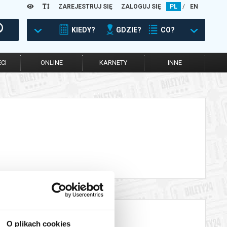
ZAREJESTRUJ SIĘ
ZALOGUJ SIĘ
PL
/
EN
KIEDY?
GDZIE?
CO?
CI
ONLINE
KARNETY
INNE
O plikach cookies