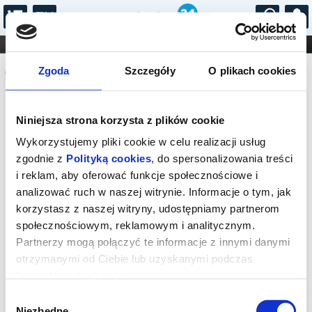
...
KONCERTY
KINO
TEATR
KABARET I
Komunikat
FILHARMONIA
OPERA I BALET
Zgoda
Szczegóły
O plikach cookies
STAND-UP
DLA DZIECI
ONLINE
KARNETY
Sprzedaż on-line na wydarzenie została
Niniejsza strona korzysta z plików cookie
zakończona.
Wykorzystujemy pliki cookie w celu realizacji usług
zgodnie z
Polityką cookies
, do spersonalizowania treści
i reklam, aby oferować funkcje społecznościowe i
analizować ruch w naszej witrynie. Informacje o tym, jak
korzystasz z naszej witryny, udostępniamy partnerom
społecznościowym, reklamowym i analitycznym.
Partnerzy mogą połączyć te informacje z innymi danymi
otrzymanymi od Ciebie lub uzyskanymi podczas
korzystania z ich usług.
Wybór
Niezbędne