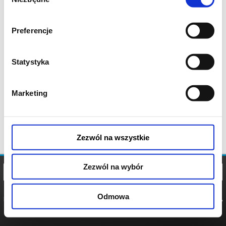
zgody
Preferencje
Statystyka
Marketing
Zezwól na wszystkie
Zezwól na wybór
Odmowa
REGULAMIN
POLITYKA
POLITYKA
COOKIES
PRYWATNOŚCI