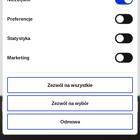
zgody
Preferencje
Statystyka
Marketing
Zezwól na wszystkie
Zezwól na wybór
Odmowa
REGULAMIN
POLITYKA
POLITYKA
COOKIES
PRYWATNOŚCI