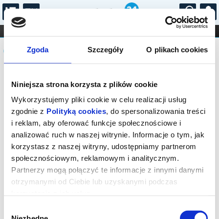
...
KONCERTY
KINO
TEATR
KABARET I
Komunikat
FILHARMONIA
OPERA I BALET
Zgoda
Szczegóły
O plikach cookies
STAND-UP
DLA DZIECI
ONLINE
KARNETY
Sprzedaż on-line na wydarzenie została
Niniejsza strona korzysta z plików cookie
zakończona.
Wykorzystujemy pliki cookie w celu realizacji usług
zgodnie z
Polityką cookies
, do spersonalizowania treści
i reklam, aby oferować funkcje społecznościowe i
analizować ruch w naszej witrynie. Informacje o tym, jak
korzystasz z naszej witryny, udostępniamy partnerom
społecznościowym, reklamowym i analitycznym.
Partnerzy mogą połączyć te informacje z innymi danymi
otrzymanymi od Ciebie lub uzyskanymi podczas
korzystania z ich usług.
Wybór
Niezbędne