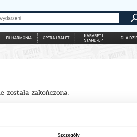
KABARET I
FILHARMONIA
OPERA I BALET
DLA DZIE
STAND-UP
ie została zakończona.
Szczegóły