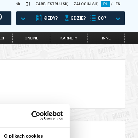
ZAREJESTRUJ SIĘ
ZALOGUJ SIĘ
PL
/
EN
KIEDY?
GDZIE?
CO?
CI
ONLINE
KARNETY
INNE
O plikach cookies