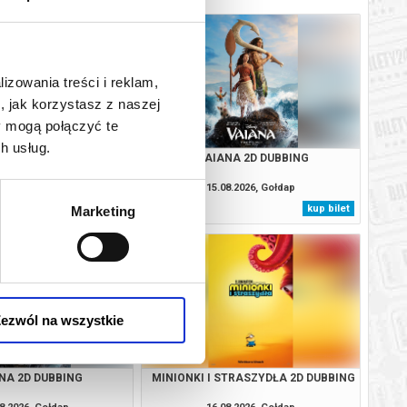
lizowania treści i reklam,
, jak korzystasz z naszej
y mogą połączyć te
h usług.
EJA 2D NAPISY
VAIANA 2D DUBBING
8.2026, Gołdap
15.08.2026, Gołdap
kup bilet
kup bilet
Marketing
ezwól na wszystkie
NA 2D DUBBING
MINIONKI I STRASZYDŁA 2D DUBBING