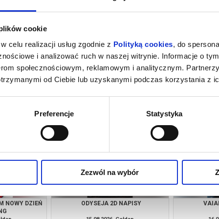
 plików cookie
w celu realizacji usług zgodnie z
Polityką cookies
, do spersona
nościowe i analizować ruch w naszej witrynie. Informacje o tym
nerom społecznościowym, reklamowym i analitycznym. Partnerz
otrzymanymi od Ciebie lub uzyskanymi podczas korzystania z ic
ŁA 2D DUBBING
SPIDER-MAN: CAŁKIEM NOWY DZIEŃ
ODYS
2D DUBBING
ołdap
14.08.2026, Gołdap
14.0
kup bilet
kup bilet
Preferencje
Statystyka
Zezwól na wybór
Z
M NOWY DZIEŃ
ODYSEJA 2D NAPISY
VAIA
NG