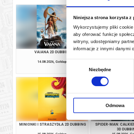
Niniejsza strona korzysta z
Wykorzystujemy pliki cookie 
aby oferować funkcje społecz
witryny, udostępniamy part
informacje z innymi danymi 
VAIANA 2D DUBBING
MINIONKI I STRASZYD
14.08.2026, Gołdap
14.08.2026, G
Wybór
kup bilet
Niezbędne
zgody
Odmowa
MINIONKI I STRASZYDŁA 2D DUBBING
SPIDER-MAN: CAŁKIE
3D DUBBI