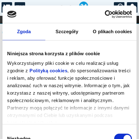
...
KONCERTY
KINO
TEATR
KABARET I
Komunikat
FILHARMONIA
OPERA I BALET
Zgoda
Szczegóły
O plikach cookies
STAND-UP
DLA DZIECI
ONLINE
KARNETY
Sprzedaż biletów on-line na wydarzenie
Niniejsza strona korzysta z plików cookie
została zakończona.
Wykorzystujemy pliki cookie w celu realizacji usług
zgodnie z
Polityką cookies
, do spersonalizowania treści
i reklam, aby oferować funkcje społecznościowe i
analizować ruch w naszej witrynie. Informacje o tym, jak
korzystasz z naszej witryny, udostępniamy partnerom
społecznościowym, reklamowym i analitycznym.
Partnerzy mogą połączyć te informacje z innymi danymi
otrzymanymi od Ciebie lub uzyskanymi podczas
korzystania z ich usług.
Wybór
Niezbędne