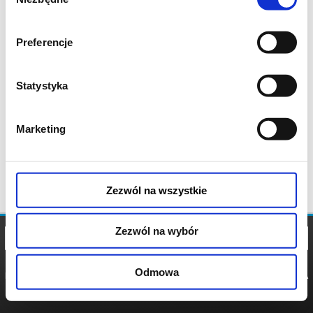
zgody
Preferencje
Statystyka
Marketing
Zezwól na wszystkie
Zezwól na wybór
Odmowa
REGULAMIN
POLITYKA
POLITYKA
COOKIES
PRYWATNOŚCI