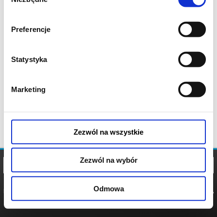
zgody
Preferencje
Statystyka
Marketing
Zezwól na wszystkie
Zezwól na wybór
Odmowa
REGULAMIN
POLITYKA
POLITYKA
COOKIES
PRYWATNOŚCI