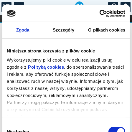
...
KONCERTY
KINO
TEATR
KABARET I
Komunikat
FILHARMONIA
OPERA I BALET
Zgoda
Szczegóły
O plikach cookies
STAND-UP
DLA DZIECI
ONLINE
KARNETY
Sprzedaż biletów on-line na wydarzenie
Niniejsza strona korzysta z plików cookie
została zakończona.
Wykorzystujemy pliki cookie w celu realizacji usług
zgodnie z
Polityką cookies
, do spersonalizowania treści
i reklam, aby oferować funkcje społecznościowe i
analizować ruch w naszej witrynie. Informacje o tym, jak
korzystasz z naszej witryny, udostępniamy partnerom
społecznościowym, reklamowym i analitycznym.
Partnerzy mogą połączyć te informacje z innymi danymi
otrzymanymi od Ciebie lub uzyskanymi podczas
korzystania z ich usług.
Wybór
Niezbędne