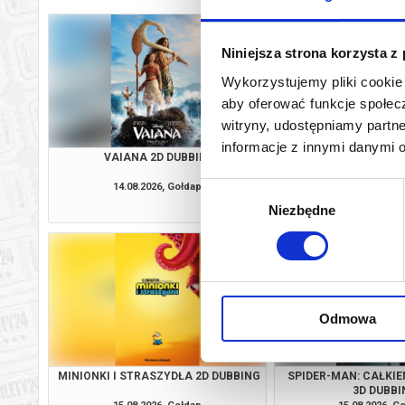
Niniejsza strona korzysta z
Wykorzystujemy pliki cookie 
aby oferować funkcje społecz
witryny, udostępniamy part
informacje z innymi danymi 
VAIANA 2D DUBBING
MINIONKI I STRASZYD
14.08.2026, Gołdap
14.08.2026, G
Wybór
kup bilet
Niezbędne
zgody
Odmowa
MINIONKI I STRASZYDŁA 2D DUBBING
SPIDER-MAN: CAŁKIE
3D DUBBI