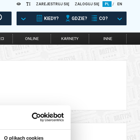
ZAREJESTRUJ SIĘ
ZALOGUJ SIĘ
PL
/
EN
KIEDY?
GDZIE?
CO?
CI
ONLINE
KARNETY
INNE
O plikach cookies