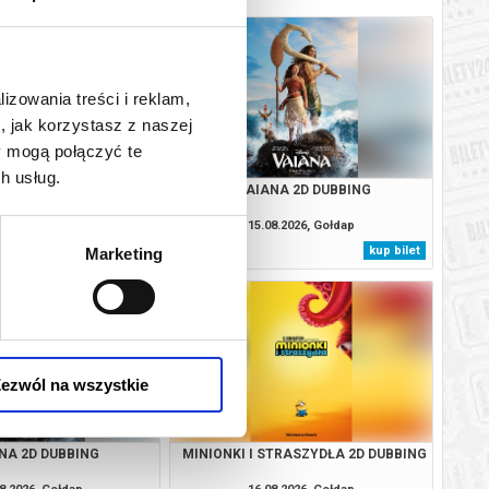
lizowania treści i reklam,
, jak korzystasz z naszej
y mogą połączyć te
h usług.
EJA 2D NAPISY
VAIANA 2D DUBBING
8.2026, Gołdap
15.08.2026, Gołdap
kup bilet
kup bilet
Marketing
ezwól na wszystkie
NA 2D DUBBING
MINIONKI I STRASZYDŁA 2D DUBBING