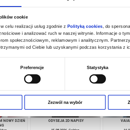
 plików cookie
w celu realizacji usług zgodnie z
Polityką cookies
, do spersona
nościowe i analizować ruch w naszej witrynie. Informacje o tym
nerom społecznościowym, reklamowym i analitycznym. Partnerz
otrzymanymi od Ciebie lub uzyskanymi podczas korzystania z ic
ŁA 2D DUBBING
SPIDER-MAN: CAŁKIEM NOWY DZIEŃ
ODYS
2D DUBBING
ołdap
14.08.2026, Gołdap
14.0
kup bilet
kup bilet
Preferencje
Statystyka
Zezwól na wybór
Z
M NOWY DZIEŃ
ODYSEJA 2D NAPISY
VAIA
NG