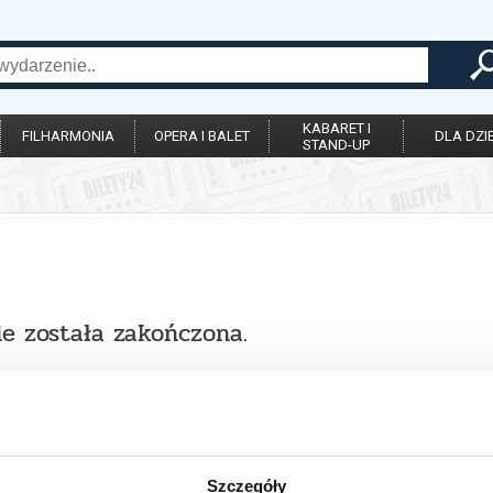
KABARET I
FILHARMONIA
OPERA I BALET
DLA DZIE
STAND-UP
ie została zakończona.
Szczegóły