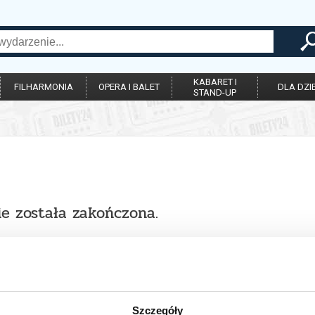
KABARET I
FILHARMONIA
OPERA I BALET
DLA DZIE
STAND-UP
ie została zakończona.
Szczegóły