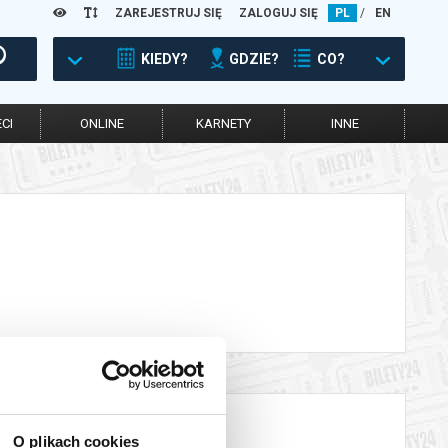
ZAREJESTRUJ SIĘ
ZALOGUJ SIĘ
PL
/
EN
KIEDY?
GDZIE?
CO?
CI
ONLINE
KARNETY
INNE
O plikach cookies