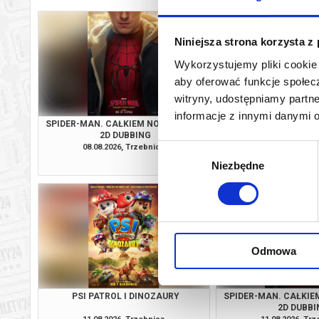
Niniejsza strona korzysta z
Wykorzystujemy pliki cookie 
aby oferować funkcje społecz
witryny, udostępniamy part
informacje z innymi danymi 
SPIDER-MAN. CAŁKIEM NOWY DZIEŃ /
PSI PATROL I D
2D DUBBING
08.08.2026, Trzebnica
09.08.2026, Tr
Wybór
kup bilet
Niezbędne
zgody
Odmowa
PSI PATROL I DINOZAURY
SPIDER-MAN. CAŁKIEM
2D DUBBI