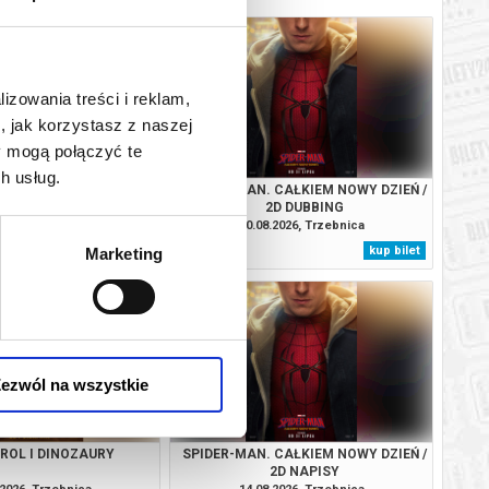
lizowania treści i reklam,
, jak korzystasz z naszej
y mogą połączyć te
h usług.
TROL I DINOZAURY
SPIDER-MAN. CAŁKIEM NOWY DZIEŃ /
2D DUBBING
.2026, Trzebnica
10.08.2026, Trzebnica
kup bilet
kup bilet
Marketing
ezwól na wszystkie
TROL I DINOZAURY
SPIDER-MAN. CAŁKIEM NOWY DZIEŃ /
2D NAPISY