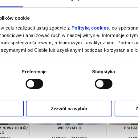
 plików cookie
w celu realizacji usług zgodnie z
Polityką cookies
, do spersona
nościowe i analizować ruch w naszej witrynie. Informacje o tym
nerom społecznościowym, reklamowym i analitycznym. Partnerz
otrzymanymi od Ciebie lub uzyskanymi podczas korzystania z ic
INOZAURY
SPIDER-MAN. CAŁKIEM NOWY DZIEŃ /
PSI PA
2D DUBBING
zebnica
09.08.2026, Trzebnica
10.08
kup bilet
kup bilet
Preferencje
Statystyka
Zezwól na wybór
Z
 NOWY DZIEŃ /
WIERZYMY CI
PSI PA
NG